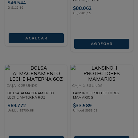
$
46
.
544
$
88
.
062
G
$
116
,
36
G
$
2201
,
55
AGREGAR
AGREGAR
CAJA
X 25 UNDS
CAJA
X 36 UNDS
BOLSA ALMACENAMIENTO
LANSINOH PROTECTORES
LECHE MATERNA 6OZ
MAMARIOS
$
69
.
772
$
33
.
589
Unidad
$
2790
,
88
Unidad
$
933
,
03