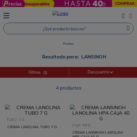
TÉRMINOS MÁS BUSCADOS
1
.
Protector Solar
¿Qué producto buscas?
2
.
Proteina
Pasteur
3
.
Shampoo
4
.
Savvy
Resultado para:
LANSINOH
Descuento
Filtros
4
productos
TUBO
7 G
CAJA
40 G
CREMA LANOLINA TUBO 7 G
CREMA LANSINOH LANOLINA
HPA CAJA 40 G