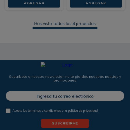
AGREGAR
AGREGAR
Has visto todos los
4
productos
Suscríbete a nuestro newsletter, no te pierdas nuestras noticias y
promociones
Acepto los
términos y condiciones
y la
política de privacidad
SUSCRIBIRME