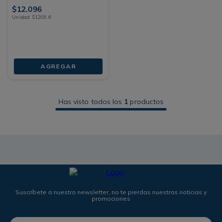
$
12
.
096
Unidad
$
1209
,
6
AGREGAR
Has visto todos los
1
productos
Suscríbete a nuestro newsletter, no te pierdas nuestras noticias y
promociones