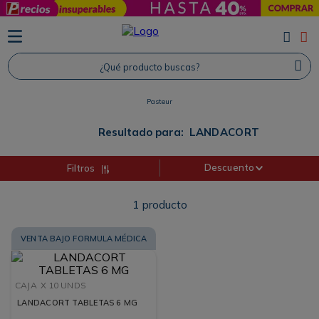
TÉRMINOS MÁS BUSCADOS
1
.
Protector Solar
¿Qué producto buscas?
2
.
Proteina
Pasteur
3
.
Shampoo
4
.
Savvy
Resultado para:
LANDACORT
Descuento
Filtros
1
producto
VENTA BAJO FORMULA MÉDICA
CAJA
X 10 UNDS
LANDACORT TABLETAS 6 MG