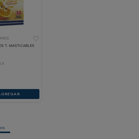
 UNDS
ES T. MASTICABLES
2
,
9
AGREGAR
tos