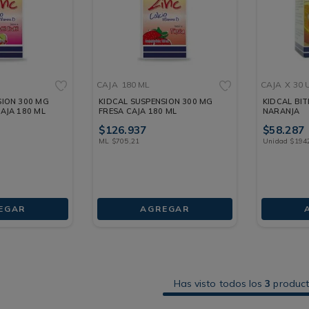
CAJA
180 ML
CAJA
X 30
SION 300 MG
KIDCAL SUSPENSION 300 MG
KIDCAL BIT
AJA 180 ML
FRESA CAJA 180 ML
NARANJA
$
126
.
937
$
58
.
287
ML
$
705
,
21
Unidad
$
194
EGAR
AGREGAR
Has visto todos los
3
produc