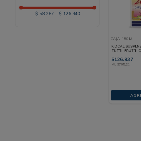
$ 58.287
–
$ 126.940
CAJA
180 ML
KIDCAL SUSPEN
TUTTI-FRUTTI C
$
126
.
937
ML
$
705
,
21
AGR