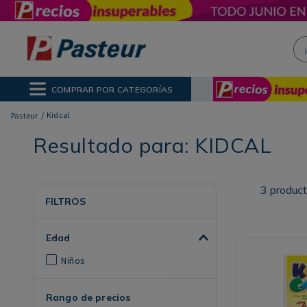
¡H
NOS MÁS BUSCADOS
ctor Solar
poo
COMPRAR POR CATEGORÍAS
ina
Kidcal
Resultado para:
KIDCAL
3
produc
FILTROS
Edad
Niños
Rango de precios