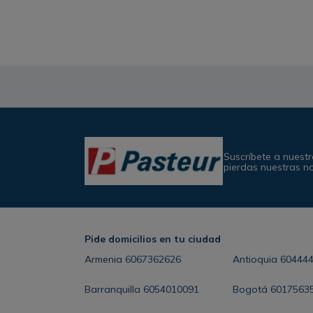
Suscríbete a nuestr
pierdas nuestras n
Pide domicilios en tu ciudad
Armenia
6067362626
Antioquia
60444
Barranquilla
6054010091
Bogotá
6017563