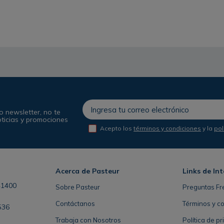
o newsletter, no te
oticias y promociones
Acepto los
términos y condiciones
y la
pol
Acerca de Pasteur
Links de Int
41400
Sobre Pasteur
Preguntas Fr
Contáctanos
Términos y c
536
Trabaja con Nosotros
Política de p