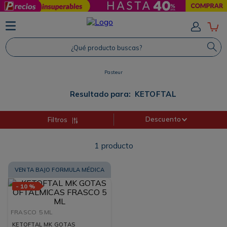
TÉRMINOS MÁS BUSCADOS
1
.
Protector Solar
¿Qué producto buscas?
2
.
Shampoo
Pasteur
3
.
Proteina
4
.
Savvy
Resultado para:
KETOFTAL
Descuento
Filtros
1
producto
VENTA BAJO FORMULA MÉDICA
-
10 %
FRASCO
5 ML
KETOFTAL MK GOTAS