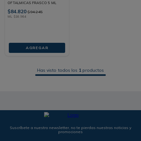
OFTALMICAS FRASCO 5 ML
$
84
.
820
$
94
.
245
ML
$
16
.
964
AGREGAR
Has visto todos los
1
productos
Suscríbete a nuestro newsletter, no te pierdas nuestras noticias y
promociones