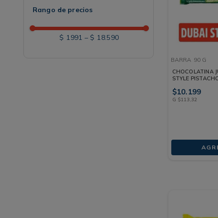
Rango de precios
$ 1991
–
$ 18.590
BARRA
90 G
CHOCOLATINA 
STYLE PISTACH
$
10
.
199
G
$
113
,
32
AGR