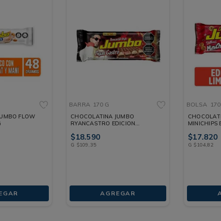
BARRA
170 G
BOLSA
170
JUMBO FLOW
CHOCOLATINA JUMBO
CHOCOLAT
G
RYANCASTRO EDICION
MINICHIPS 
LIMITADA BARRA 170 G
$
18
.
590
$
17
.
820
G
$
109
,
35
G
$
104
,
82
EGAR
AGREGAR