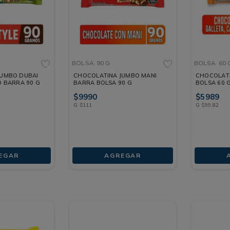
BOLSA
90 G
BOLSA
60 
JUMBO DUBAI
CHOCOLATINA JUMBO MANI
CHOCOLATI
O BARRA 90 G
BARRA BOLSA 90 G
BOLSA 60 
$
9990
$
5989
G
$
111
G
$
99
,
82
EGAR
AGREGAR