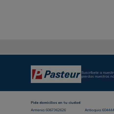
Suscríbete a nuestr
pierdas nuestras n
Pide domicilios en tu ciudad
Armenia
6067362626
Antioquia
60444