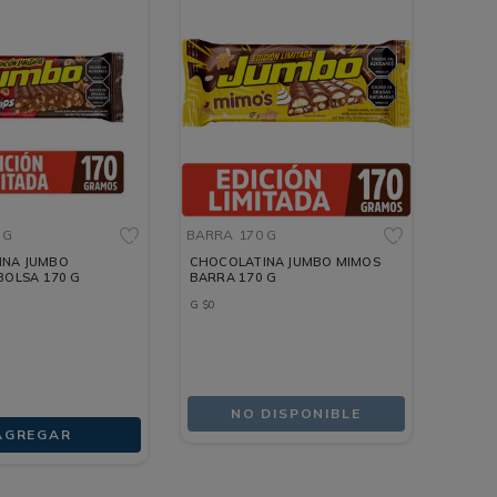
 G
BARRA
170 G
INA JUMBO
CHOCOLATINA JUMBO MIMOS
BOLSA 170 G
BARRA 170 G
G
$
0
NO DISPONIBLE
AGREGAR