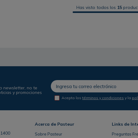
Has visto todos los
15
produc
o newsletter, no te
oticias y promociones
Acepto los
términos y condiciones
y la
pol
Acerca de Pasteur
Links de Int
41400
Sobre Pasteur
Preguntas Fr