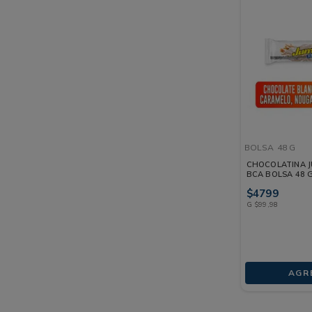
BOLSA
48 G
CHOCOLATINA 
BCA BOLSA 48 
$
4799
G
$
99
,
98
AGR