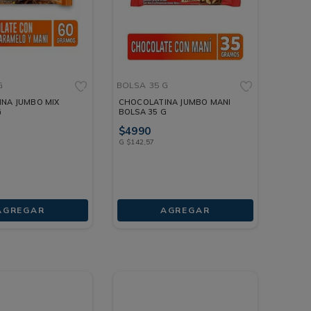
G
BOLSA
35 G
NA JUMBO MIX
CHOCOLATINA JUMBO MANI
G
BOLSA 35 G
$
4990
G
$
142
,
57
AGREGAR
AGREGAR