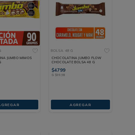
G
BOLSA
48 G
INA JUMBO MIMOS
CHOCOLATINA JUMBO FLOW
G
CHOCOLATE BOLSA 48 G
$
4799
G
$
99
,
98
AGREGAR
AGREGAR