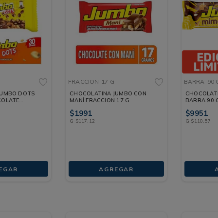
FRACCION
17 G
BARRA
90 
JUMBO DOTS
CHOCOLATINA JUMBO CON
CHOCOLAT
COLATE
MANÍ FRACCION 17 G
BARRA 90 
$
1991
$
9951
G
$
117
,
12
G
$
110
,
57
EGAR
AGREGAR