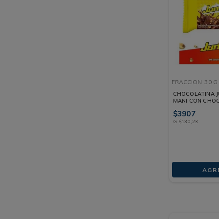
FRACCION
30 G
CHOCOLATINA 
MANI CON CHO
FRACCION 30 G
$
3907
G
$
130
,
23
AGR