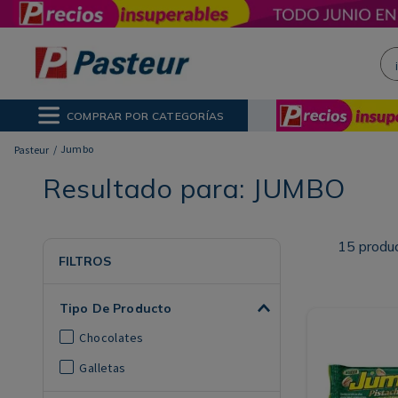
¡H
NOS MÁS BUSCADOS
ctor Solar
poo
COMPRAR POR CATEGORÍAS
ina
Jumbo
Resultado para:
JUMBO
15
produ
FILTROS
Tipo De Producto
Chocolates
Galletas