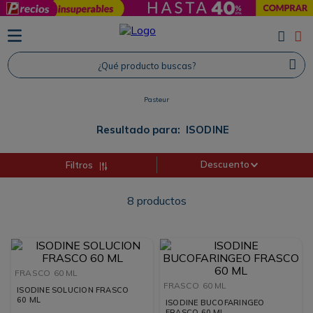
TÉRMINOS MÁS BUSCADOS
1
.
Protector Solar
¿Qué producto buscas?
2
.
Proteina
Pasteur
3
.
Shampoo
4
.
Savvy
Resultado para:
ISODINE
Descuento
Filtros
8
productos
FRASCO
60 ML
FRASCO
60 ML
ISODINE SOLUCION FRASCO
60 ML
ISODINE BUCOFARINGEO
FRASCO 60 ML