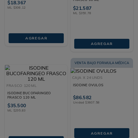
$
18
.
367
$
21
.
587
ML
$
306
,
12
ML
$
359
,
78
AGREGAR
AGREGAR
VENTA BAJO FORMULA MÉDICA
CAJA
X 24 UNDS
ISODINE OVULOS
FRASCO
120 ML
ISODINE BUCOFARINGEO
$
86
.
582
FRASCO 120 ML
Unidad
$
3607
,
58
$
35
.
500
ML
$
295
,
83
AGREGAR