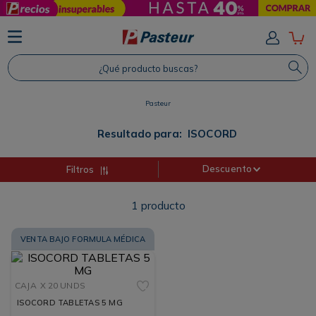
TÉRMINOS MÁS BUSCADOS
1
.
Protector Solar
¿Qué producto buscas?
2
.
Shampoo
3
.
Proteina
Pasteur
4
.
Savvy
Resultado para:
ISOCORD
Descuento
Filtros
1
producto
VENTA BAJO FORMULA MÉDICA
CAJA
X 20 UNDS
ISOCORD TABLETAS 5 MG