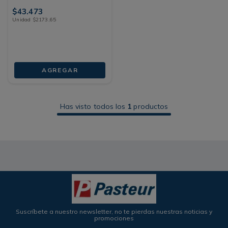
$
43
.
473
Unidad
$
2173
,
65
AGREGAR
Has visto todos los
1
productos
Suscríbete a nuestro newsletter, no te pierdas nuestras noticias y
promociones