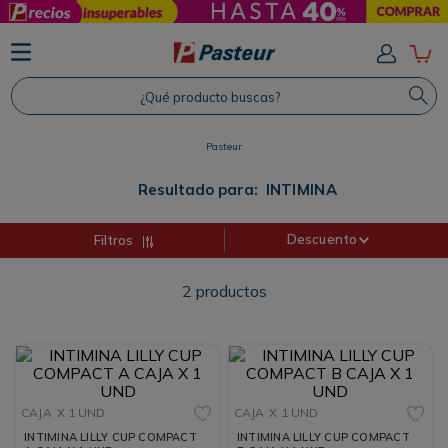
TÉRMINOS MÁS BUSCADOS
1
.
Protector Solar
¿Qué producto buscas?
2
.
Shampoo
3
.
Proteina
Pasteur
4
.
Savvy
Resultado para:
INTIMINA
Descuento
Filtros
2
productos
CAJA
X 1 UND
CAJA
X 1 UND
INTIMINA LILLY CUP COMPACT
INTIMINA LILLY CUP COMPACT