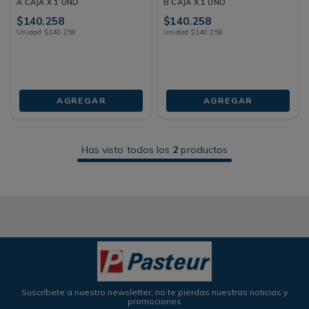
A CAJA X 1 UND
B CAJA X 1 UND
$
140
.
258
$
140
.
258
Unidad
$
140
.
258
Unidad
$
140
.
258
AGREGAR
AGREGAR
Has visto todos los
2
productos
Suscríbete a nuestro newsletter, no te pierdas nuestras noticias y
promociones