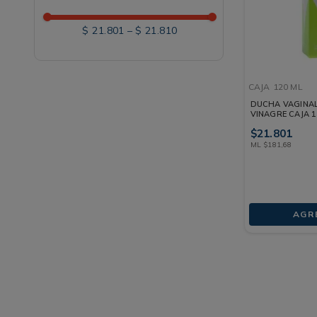
$ 21.801
–
$ 21.810
CAJA
120 ML
DUCHA VAGINAL
VINAGRE CAJA 1
$
21
.
801
ML
$
181
,
68
AGR