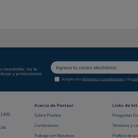
o newsletter, no te
oticias y promociones
Acepto los
términos y condiciones
y la
pol
Acerca de Pasteur
Links de Int
41400
Sobre Pasteur
Preguntas Fr
Contáctanos
Términos y c
536
Trabaja con Nosotros
Política de p