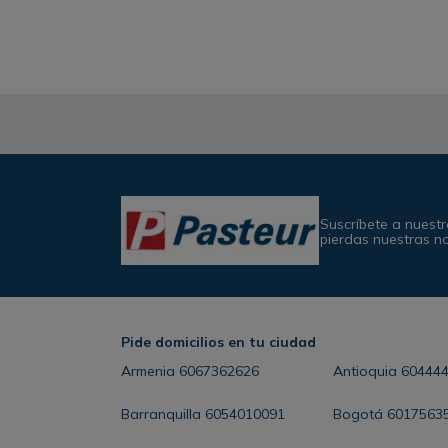
Suscríbete a nuestr
pierdas nuestras n
Pide domicilios en tu ciudad
Armenia
6067362626
Antioquia
60444
Barranquilla
6054010091
Bogotá
6017563