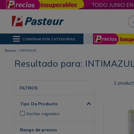
¡H
NOS MÁS BUSCADOS
ctor Solar
poo
COMPRAR POR CATEGORÍAS
ina
Intimazul
Resultado para:
INTIMAZU
2
produc
FILTROS
Tipo De Producto
Duchas vaginales
Rango de precios