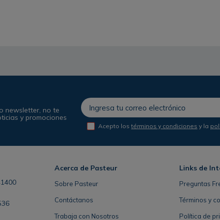
o newsletter, no te
oticias y promociones
Acepto los
términos y condiciones
y la
pol
Acerca de Pasteur
Links de Int
41400
Sobre Pasteur
Preguntas Fr
Contáctanos
Términos y c
536
Trabaja con Nosotros
Política de p