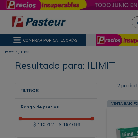
¡H
NOS MÁS BUSCADOS
ctor Solar
ina
COMPRAR POR CATEGORÍAS
poo
Ilimit
Resultado para:
ILIMIT
2
produc
FILTROS
VENTA BAJO F
Rango de precios
$ 110.782
–
$ 167.686