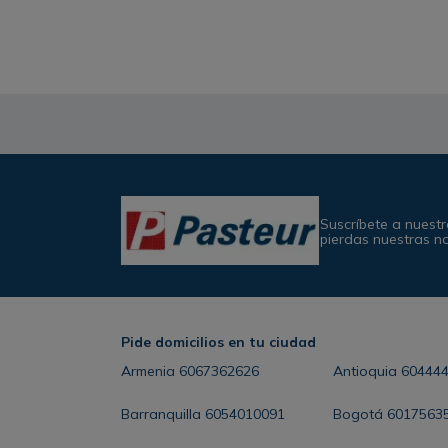
Suscríbete a nuestr
pierdas nuestras n
Pide domicilios en tu ciudad
Armenia
6067362626
Antioquia
60444
Barranquilla
6054010091
Bogotá
6017563