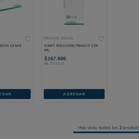
S
FRASCO
150 ML
MIDOS 15 MG
ILIMIT SOLUCION FRASCO 150
ML
$
167
.
686
ML
$
1117
,
91
EGAR
AGREGAR
Has visto todos los
2
produc