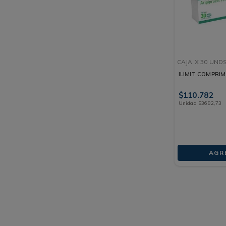
CAJA
X 30 UND
ILIMIT COMPRI
$
110
.
782
Unidad
$
3692
,
73
AGR