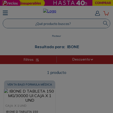
TÉRMINOS MÁS BUSCADOS
1
.
Protector Solar
¿Qué producto buscas?
2
.
Proteina
Pasteur
3
.
Shampoo
4
.
Savvy
Resultado para:
IBONE
Descuento
Filtros
1
producto
VENTA BAJO FORMULA MÉDICA
CAJA
X 1 UND
IBONE D TABLETA 150