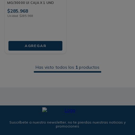
MG/30000 UI CAJA X 1 UND
$
285
.
968
Unidad
$
285
.
968
AGREGAR
Has visto todos los
1
productos
Suscríbete a nuestro newsletter, no te pierdas nuestras noticias y
promociones