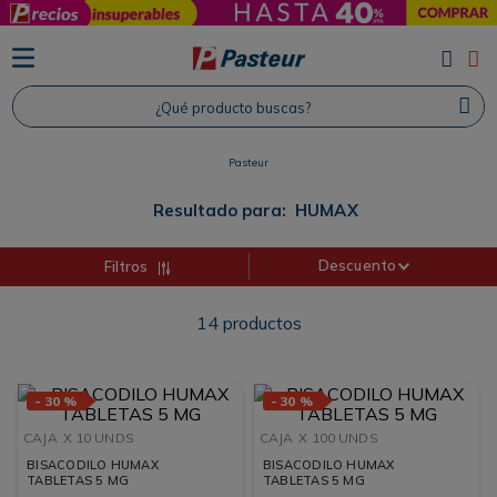
TÉRMINOS MÁS BUSCADOS
1
.
Protector Solar
¿Qué producto buscas?
2
.
Proteina
3
.
Shampoo
Pasteur
4
.
Savvy
Resultado para:
HUMAX
Descuento
Filtros
14
productos
-
30 %
-
30 %
CAJA
X 10 UNDS
CAJA
X 100 UNDS
BISACODILO HUMAX
BISACODILO HUMAX
TABLETAS 5 MG
TABLETAS 5 MG