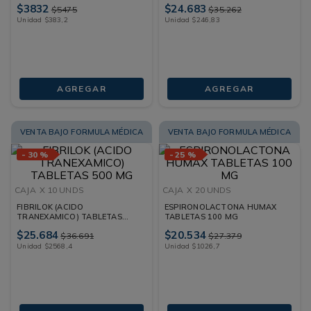
$
3832
$
24
.
683
$
5475
$
35
.
262
Unidad
$
383
,
2
Unidad
$
246
,
83
AGREGAR
AGREGAR
VENTA BAJO FORMULA MÉDICA
VENTA BAJO FORMULA MÉDICA
-
30 %
-
25 %
CAJA
X 10 UNDS
CAJA
X 20 UNDS
FIBRILOK (ACIDO
ESPIRONOLACTONA HUMAX
TRANEXAMICO) TABLETAS
TABLETAS 100 MG
500 MG
$
25
.
684
$
20
.
534
$
36
.
691
$
27
.
379
Unidad
$
2568
,
4
Unidad
$
1026
,
7