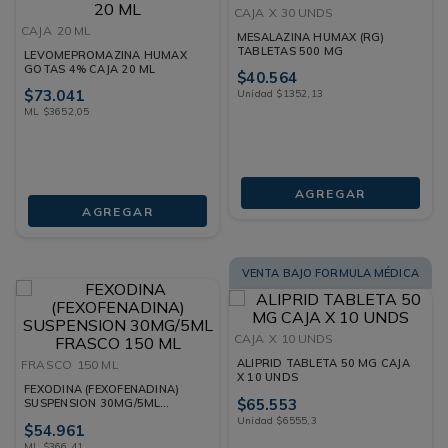
CAJA
X 30 UNDS
CAJA
20 ML
MESALAZINA HUMAX (RG)
TABLETAS 500 MG
LEVOMEPROMAZINA HUMAX
GOTAS 4% CAJA 20 ML
$
40
.
564
$
73
.
041
Unidad
$
1352
,
13
ML
$
3652
,
05
AGREGAR
AGREGAR
VENTA BAJO FORMULA MÉDICA
CAJA
X 10 UNDS
ALIPRID TABLETA 50 MG CAJA
FRASCO
150 ML
X 10 UNDS
FEXODINA (FEXOFENADINA)
$
65
.
553
SUSPENSION 30MG/5ML
FRASCO 150 ML
Unidad
$
6555
,
3
$
54
.
961
ML
$
366
,
41