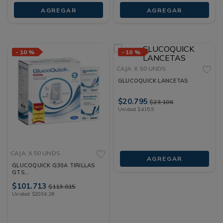
AGREGAR
AGREGAR
-
10 %
-
10 %
CAJA
X 50 UNDS
GLUCOQUICK LANCETAS
$
20
.
795
$
23
.
106
Unidad
$
415
,
9
CAJA
X 50 UNDS
AGREGAR
GLUCOQUICK G30A TIRILLAS
GTS
GLUCOMETRO+LANCETAS
$
101
.
713
$
113
.
015
CAJA X 50 UNDS
Unidad
$
2034
,
26