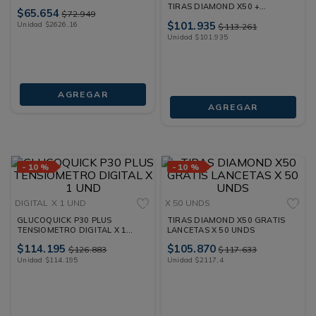
LLEVE 2
TIRAS DIAMOND X50 +
$
65
.
654
$
72
.
949
LANCETAS OFERTA X 1 UND
$
101
.
935
Unidad
$
2626
,
16
$
113
.
261
Unidad
$
101
.
935
AGREGAR
AGREGAR
-
10 %
-
10 %
DIGITAL
X 1 UND
X 50 UNDS
GLUCOQUICK P30 PLUS
TIRAS DIAMOND X50 GRATIS
TENSIOMETRO DIGITAL X 1
LANCETAS X 50 UNDS
UND
$
114
.
195
$
105
.
870
$
126
.
883
$
117
.
633
Unidad
$
114
.
195
Unidad
$
2117
,
4