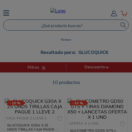
TÉRMINOS MÁS BUSCADOS
¿Qué producto buscas?
1
.
Protector Solar
2
.
Shampoo
Pasteur
3
.
Proteina
Resultado para:
GLUCOQUICK
4
.
Savvy
Descuento
Filtros
10
productos
-
10 %
-
10 %
CAJA
PAGUE 1 LLEVE 2
OFERTA
X 1 UND
GLUCOQUICK G30A X 25
UNDS TIRILLAS CAJA PAGUE 1
GLUCOMETRO GD50 GTS +