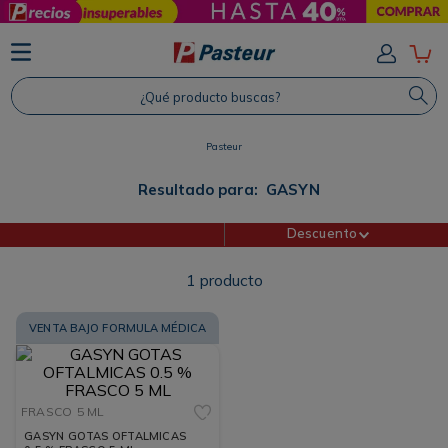
TÉRMINOS MÁS BUSCADOS
1
.
Protector Solar
¿Qué producto buscas?
2
.
Shampoo
3
.
Proteina
Pasteur
4
.
Savvy
Resultado para:
GASYN
Descuento
1
producto
VENTA BAJO FORMULA MÉDICA
FRASCO
5 ML
GASYN GOTAS OFTALMICAS