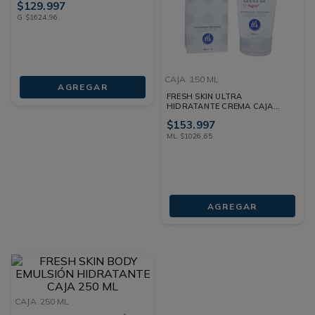
$
129
.
997
G
$
1624
,
96
CAJA
150 ML
AGREGAR
FRESH SKIN ULTRA
HIDRATANTE CREMA CAJA
150 ML
$
153
.
997
ML
$
1026
,
65
AGREGAR
CAJA
250 ML