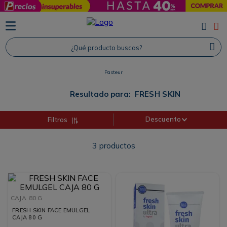
TÉRMINOS MÁS BUSCADOS
1
.
Protector Solar
¿Qué producto buscas?
2
.
Proteina
Pasteur
3
.
Shampoo
4
.
Savvy
Resultado para:
FRESH SKIN
Descuento
Filtros
3
productos
CAJA
80 G
FRESH SKIN FACE EMULGEL
CAJA 80 G