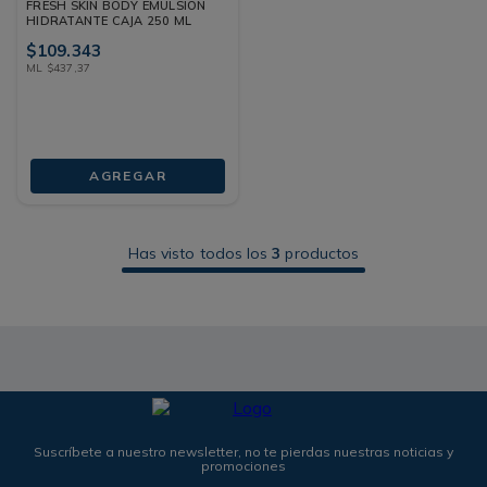
FRESH SKIN BODY EMULSIÓN
HIDRATANTE CAJA 250 ML
$
109
.
343
ML
$
437
,
37
AGREGAR
Has visto todos los
3
productos
Suscríbete a nuestro newsletter, no te pierdas nuestras noticias y
promociones