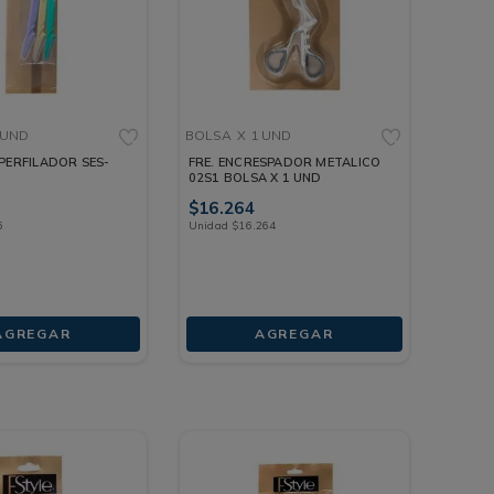
 UND
BOLSA
X 1 UND
PERFILADOR SES-
FRE. ENCRESPADOR METALICO
02S1 BOLSA X 1 UND
$
16
.
264
6
Unidad
$
16
.
264
AGREGAR
AGREGAR