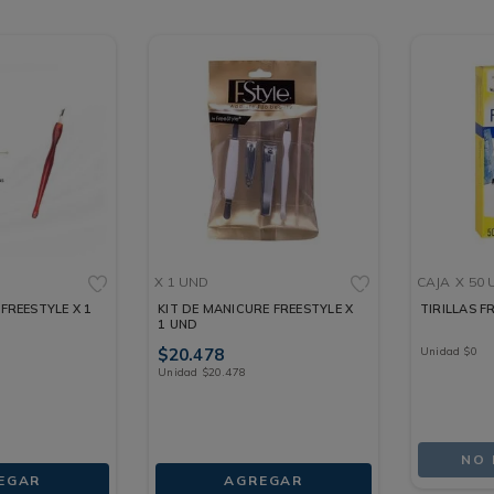
X 1 UND
CAJA
X 50
FREESTYLE X 1
KIT DE MANICURE FREESTYLE X
TIRILLAS F
1 UND
$
20
.
478
Unidad
$
0
Unidad
$
20
.
478
NO 
EGAR
AGREGAR