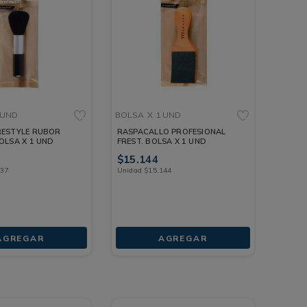
 UND
BOLSA
X 1 UND
ESTYLE RUBOR
RASPACALLO PROFESIONAL
OLSA X 1 UND
FREST. BOLSA X 1 UND
$
15
.
144
937
Unidad
$
15
.
144
AGREGAR
AGREGAR