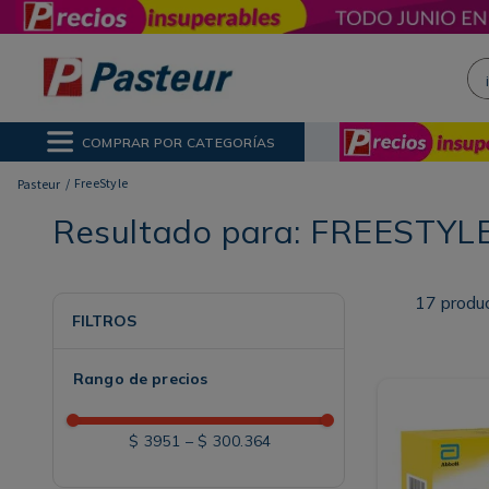
¡H
NOS MÁS BUSCADOS
ctor Solar
poo
COMPRAR POR CATEGORÍAS
ina
FreeStyle
Resultado para:
FREESTYL
17
produ
FILTROS
Rango de precios
$ 3951
–
$ 300.364