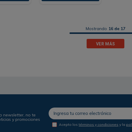
Mostrando
16 de 17
VER MÁS
o newsletter, no te
oticias y promociones
Acepto los
términos y condiciones
y la
pol