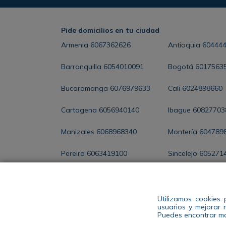
Pide domicilios en tu ciudad
Armenia
6067362626
Antioquia
60444
Barranquilla
6054010091
Bogotá
6017563
Bucaramanga
6076979633
Cali
6024898660
Cartagena
6056940140
Ibague
60827703
Manizales
6068968340
Montería
604789
Pereira
6063419100
Sincelejo
605271
Santa Marta
6054368286
Valledupar
60588
Utilizamos cookies 
usuarios y mejorar 
ENCUENTRA TU
Puedes encontrar ma
TIENDA