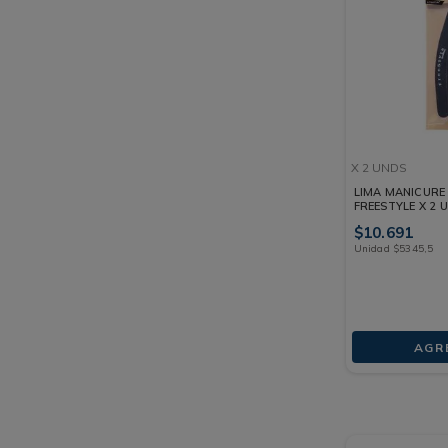
X 2 UNDS
LIMA MANICURE
FREESTYLE X 2 
$
10
.
691
Unidad
$
5345
,
5
AGR