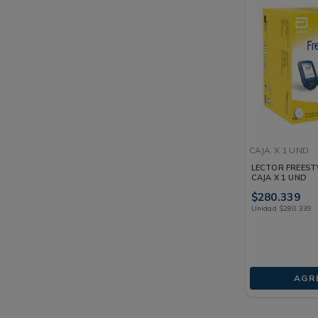
CAJA
X 1 UND
LECTOR FREESTY
CAJA X 1 UND
$
280
.
339
Unidad
$
280
.
339
AGR