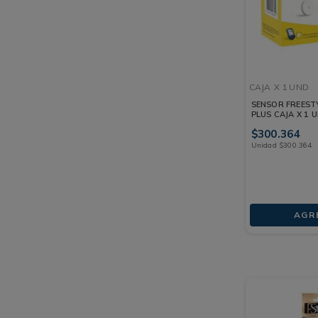
CAJA
X 1 UND
SENSOR FREESTY
PLUS CAJA X 1 
$
300
.
364
Unidad
$
300
.
364
AGR