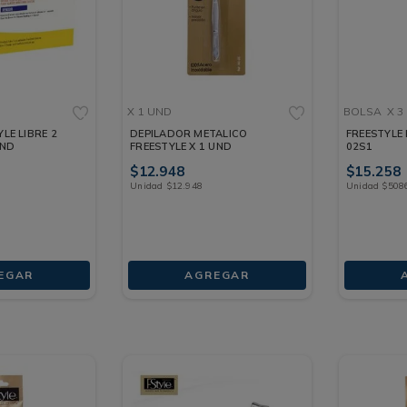
X 1 UND
BOLSA
X 3
LE LIBRE 2
DEPILADOR METALICO
FREESTYLE 
UND
FREESTYLE X 1 UND
02S1
$
12
.
948
$
15
.
258
Unidad
$
12
.
948
Unidad
$
508
EGAR
AGREGAR