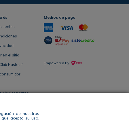
erés
Medios de pago
ecuentes
ndiciones
ivacidad
en el sitio
Empowered By
Club Pasteur”
 consumidor
de Medicamentos
Salud Antioquia
vegación de nuestros
s que acepta su uso.
l: 604 444 14 00 WhatsApp +57 311 344 2964