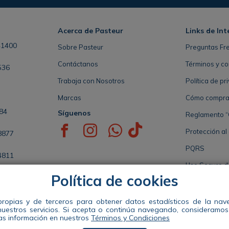
Acerca de Pasteur
Links de Int
41400
Sobre Pasteur
Preguntas Fr
Contáctanos
Términos y co
536
Trabaja con Nosotros
Política de pr
Marcas
Cómo comprar 
84
Síguenos
Reglamento “
Protección al
8877
PQRS
4811
Uso Seguro 
Política de cookies
5808
Seccional de 
propias y de terceros para obtener datos estadísticos de la na
nuestros servicios. Si acepta o continúa navegando, consideramo
Distribuidora Pasteur S.A. Nit 890941663-1 Dir: Calle 49 #57-35 te
s información en nuestros
Términos y Condiciones