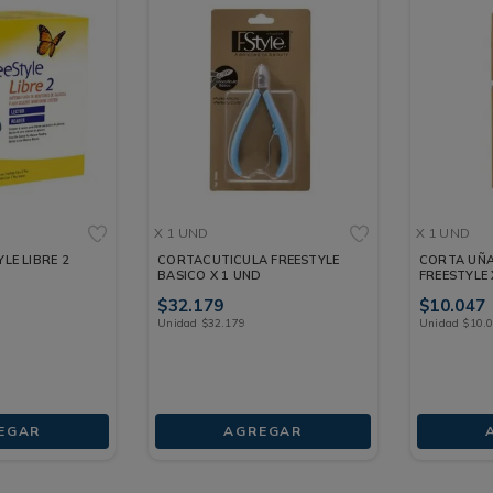
X 1 UND
X 1 UND
LE LIBRE 2
CORTACUTICULA FREESTYLE
CORTA UÑA
BASICO X 1 UND
FREESTYLE 
$
32
.
179
$
10
.
047
Unidad
$
32
.
179
Unidad
$
10
.
EGAR
AGREGAR