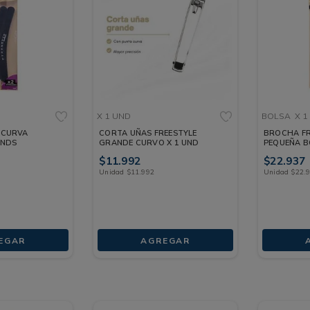
X 1 UND
BOLSA
X 1
 CURVA
CORTA UÑAS FREESTYLE
BROCHA FR
UNDS
GRANDE CURVO X 1 UND
PEQUEÑA B
$
11
.
992
$
22
.
937
Unidad
$
11
.
992
Unidad
$
22
.
EGAR
AGREGAR