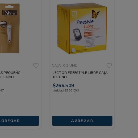
CAJA
X 1 UND
S PEQUEÑO
LECTOR FREESTYLE LIBRE CAJA
X 1 UND
X 1 UND
$
266
.
509
047
Unidad
$
266
.
509
AGREGAR
AGREGAR