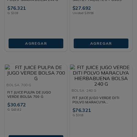
$
76
.
321
$
27
.
692
G
$
318
Unidad
$
3956
AGREGAR
AGREGAR
BOLSA
700 G
BOLSA
240 G
FIT JUICE PULPA DE JUGO
VERDE BOLSA 700 G
FIT JUICE JUGO VERDE DITI
POLVO MARACUYA
$
30
.
672
HIERBABUENA BOLSA 240 G
$
76
.
321
G
$
43
,
82
G
$
318