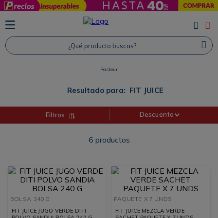
TÉRMINOS MÁS BUSCADOS
1
.
Protector Solar
¿Qué producto buscas?
2
.
Proteina
Pasteur
3
.
Shampoo
4
.
Savvy
Resultado para:
FIT JUICE
Descuento
Filtros
6
productos
BOLSA
240 G
PAQUETE
X 7 UNDS
FIT JUICE JUGO VERDE DITI
FIT JUICE MEZCLA VERDE
POLVO SANDIA BOLSA 240 G
SACHET PAQUETE X 7 UNDS