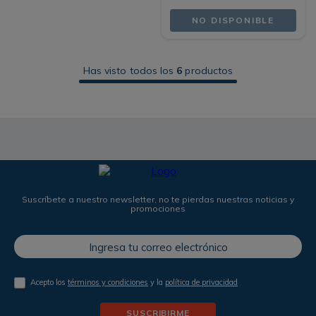
NO DISPONIBLE
Has visto todos los
6
productos
Suscríbete a nuestro newsletter, no te pierdas nuestras noticias y
promociones
Acepto los
términos y condiciones
y la
política de privacidad
SUSCRIBIRME