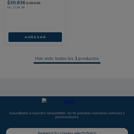
$
30
.
836
$
38
.
545
ML
$
128
,
48
AGREGAR
Has visto todos los
1
productos
Suscríbete a nuestro newsletter, no te pierdas nuestras noticias y
promociones