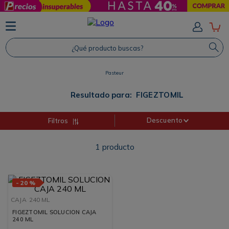
TÉRMINOS MÁS BUSCADOS
1
.
Protector Solar
¿Qué producto buscas?
2
.
Proteina
Pasteur
3
.
Shampoo
4
.
Savvy
Resultado para:
FIGEZTOMIL
Descuento
Filtros
1
producto
-
20 %
CAJA
240 ML
FIGEZTOMIL SOLUCION CAJA
240 ML