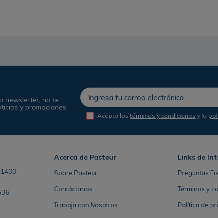
o newsletter, no te
oticias y promociones
Acepto los
términos y condiciones
y la
pol
Acerca de Pasteur
Links de Int
41400
Sobre Pasteur
Preguntas Fr
Contáctanos
Términos y c
536
Trabaja con Nosotros
Política de p