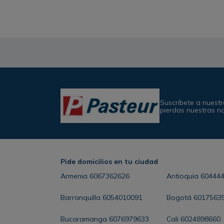
Suscríbete a nuestr
pierdas nuestras n
Pide domicilios en tu ciudad
Armenia
6067362626
Antioquia
60444
Barranquilla
6054010091
Bogotá
6017563
Bucaramanga
6076979633
Cali
6024898660