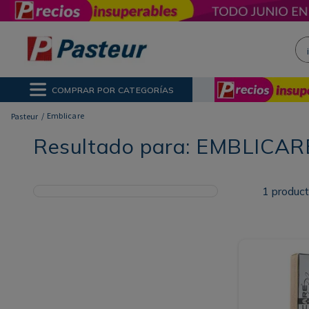
¡H
NOS MÁS BUSCADOS
ctor Solar
poo
COMPRAR POR CATEGORÍAS
ina
Emblicare
Resultado para:
EMBLICAR
1
produc