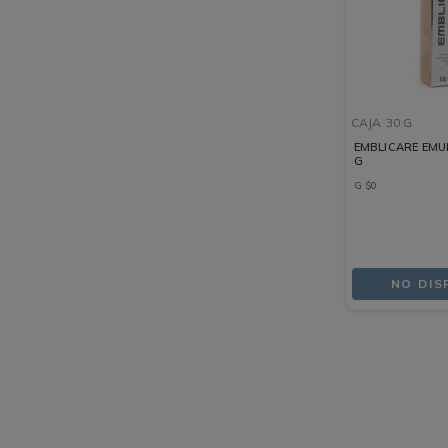
CAJA
30 G
EMBLICARE EMU
G
G
$
0
NO DIS