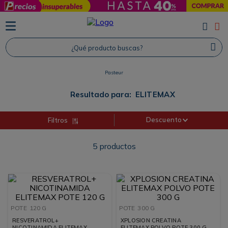
TÉRMINOS MÁS BUSCADOS
1
.
Protector Solar
¿Qué producto buscas?
2
.
Shampoo
Pasteur
3
.
Proteina
4
.
Savvy
Resultado para:
ELITEMAX
Descuento
Filtros
5
productos
POTE
120 G
POTE
300 G
RESVERATROL+
XPLOSION CREATINA
NICOTINAMIDA ELITEMAX
ELITEMAX POLVO POTE 300 G