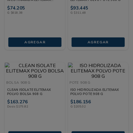
POTE 120 G
$
74
.
205
$
93
.
445
G
$
618
,
38
G
$
311
,
48
AGREGAR
AGREGAR
BOLSA
908 G
POTE
908 G
CLEAN ISOLATE ELITEMAX
ISO HIDROLIZADA ELITEMAX
POLVO BOLSA 908 G
POLVO POTE 908 G
$
163
.
276
$
186
.
156
Dosis
$
179
,
82
G
$
205
,
02