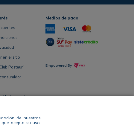
erés
Medios de pago
ecuentes
ndiciones
ivacidad
en el sitio
Empowered By
Club Pasteur”
 consumidor
de Medicamentos
Salud Antioquia
vegación de nuestros
s que acepta su uso.
l: 604 444 14 00 WhatsApp +57 311 344 2964