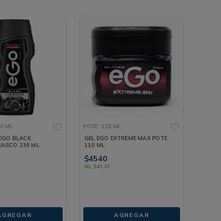
0 ML
POTE
110 ML
EGO BLACK
GEL EGO EXTREME MAX POTE
RASCO 230 ML
110 ML
$
4540
ML
$
41
,
27
AGREGAR
AGREGAR