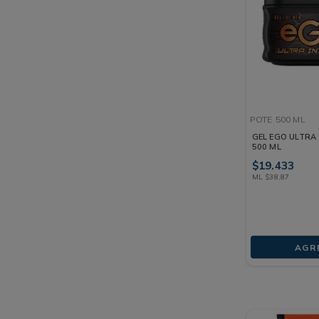
POTE
500 ML
GEL EGO ULTRA
500 ML
$
19
.
433
ML
$
38
,
87
AGR