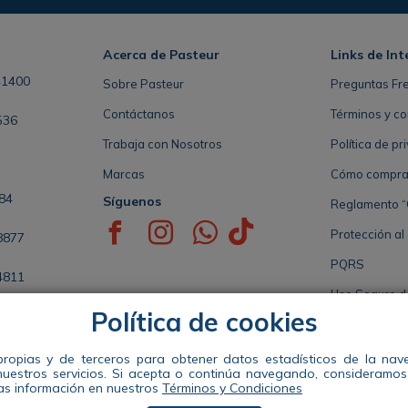
Acerca de Pasteur
Links de Int
41400
Sobre Pasteur
Preguntas Fr
Contáctanos
Términos y co
536
Trabaja con Nosotros
Política de pr
Marcas
Cómo comprar 
84
Síguenos
Reglamento “
Protección al
8877
PQRS
4811
Uso Seguro 
Política de cookies
5808
Seccional de 
propias y de terceros para obtener datos estadísticos de la na
nuestros servicios. Si acepta o continúa navegando, consideramo
Distribuidora Pasteur S.A. Nit 890941663-1 Dir: Calle 49 #57-35 te
s información en nuestros
Términos y Condiciones