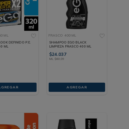
60 ML
FRASCO
400 ML
OOK DEFINIDO P.E.
SHAMPOO EGO BLACK
60 ML
LIMPIEZA FRASCO 400 ML
$
24
.
037
ML
$
60
,
09
AGREGAR
AGREGAR