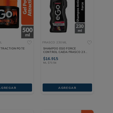
ML
FRASCO
230 ML
TTRACTION POTE
SHAMPOO EGO FORCE
CONTROL CAIDA FRASCO 230
ML
$
16
.
915
ML
$
73
,
54
AGREGAR
AGREGAR