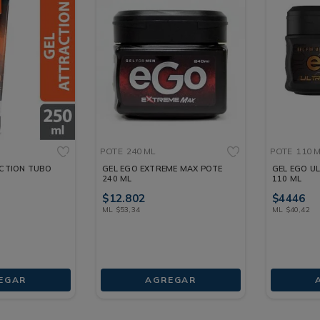
POTE
240 ML
POTE
110 
CTION TUBO
GEL EGO EXTREME MAX POTE
GEL EGO U
240 ML
110 ML
$
12
.
802
$
4446
ML
$
53
,
34
ML
$
40
,
42
EGAR
AGREGAR