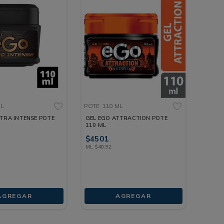
ML
POTE
110 ML
LTRA INTENSE POTE
GEL EGO ATTRACTION POTE
110 ML
$
4501
ML
$
40
,
92
AGREGAR
AGREGAR