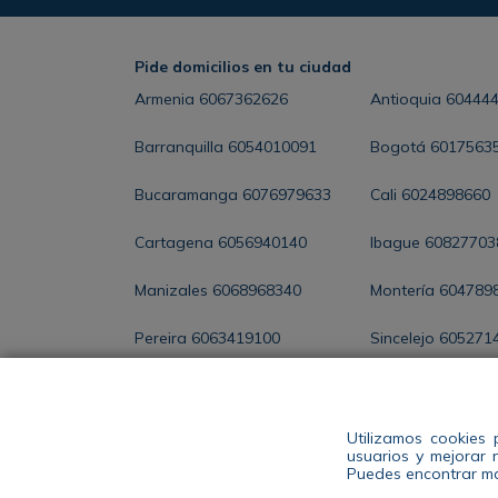
Pide domicilios en tu ciudad
Armenia
6067362626
Antioquia
60444
Barranquilla
6054010091
Bogotá
6017563
Bucaramanga
6076979633
Cali
6024898660
Cartagena
6056940140
Ibague
60827703
Manizales
6068968340
Montería
604789
Pereira
6063419100
Sincelejo
605271
Santa Marta
6054368286
Valledupar
60588
Utilizamos cookies 
usuarios y mejorar 
ENCUENTRA TU
Puedes encontrar ma
TIENDA