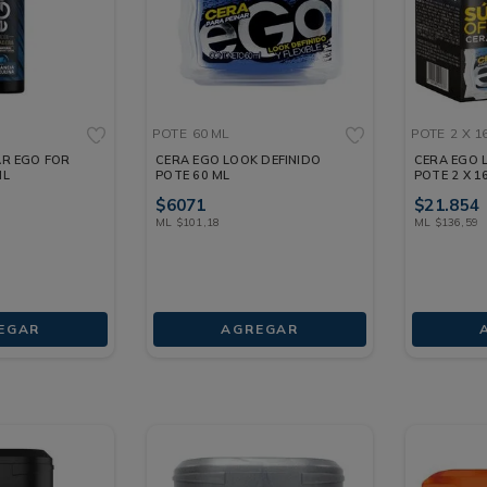
POTE
60 ML
POTE
2 X 1
AR EGO FOR
CERA EGO LOOK DEFINIDO
CERA EGO L
ML
POTE 60 ML
POTE 2 X 1
$
6071
$
21
.
854
ML
$
101
,
18
ML
$
136
,
59
EGAR
AGREGAR