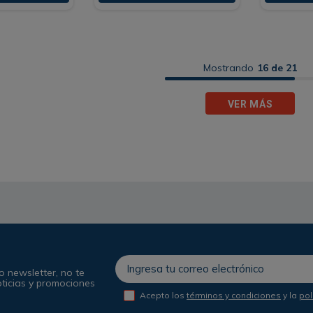
Mostrando
16 de 21
VER MÁS
o newsletter, no te
oticias y promociones
Acepto los
términos y condiciones
y la
pol