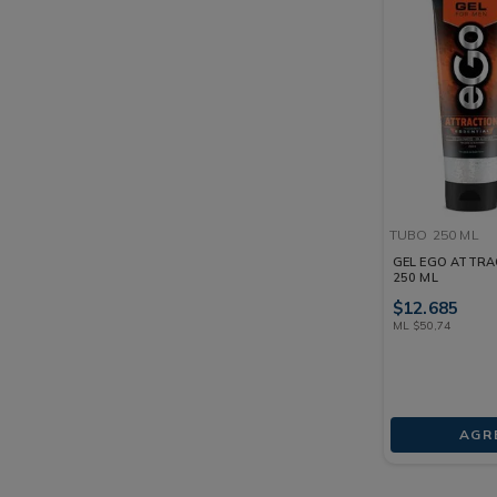
TUBO
250 ML
GEL EGO ATTRA
250 ML
$
12
.
685
ML
$
50
,
74
AGR