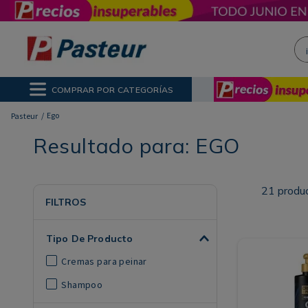
¡H
NOS MÁS BUSCADOS
ctor Solar
poo
COMPRAR POR CATEGORÍAS
ina
Ego
Resultado para:
EGO
21
produ
FILTROS
Tipo De Producto
Cremas para peinar
Shampoo