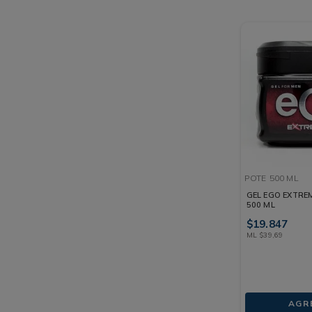
POTE
500 ML
GEL EGO EXTRE
500 ML
$
19
.
847
ML
$
39
,
69
AGR