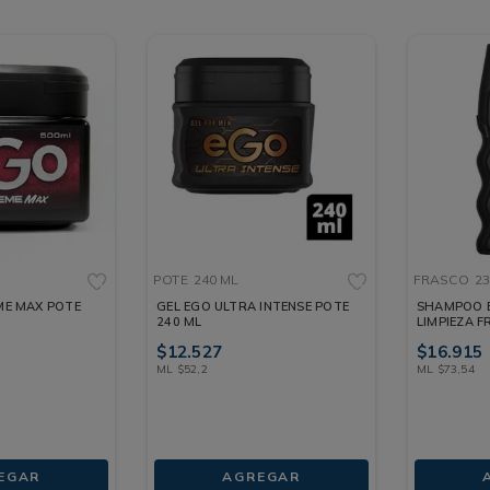
POTE
240 ML
FRASCO
23
ME MAX POTE
GEL EGO ULTRA INTENSE POTE
SHAMPOO 
240 ML
LIMPIEZA F
$
12
.
527
$
16
.
915
ML
$
52
,
2
ML
$
73
,
54
EGAR
AGREGAR