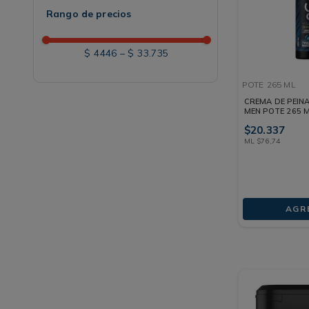
Rango de precios
$ 4446
–
$ 33.735
POTE
265 ML
CREMA DE PEIN
MEN POTE 265 
$
20
.
337
ML
$
76
,
74
AGR