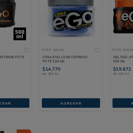
POTE
160 ML
POTE
500 
 INTENSE POTE
CERA EGO LOOK DEFINIDO
GEL EGO A
POTE 160 ML
500 ML
$
14
.
770
$
19
.
672
ML
$
92
,
31
ML
$
39
,
34
EGAR
AGREGAR