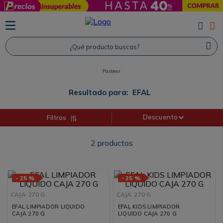
TÉRMINOS MÁS BUSCADOS
1
.
Protector Solar
¿Qué producto buscas?
2
.
Proteina
Pasteur
3
.
Shampoo
4
.
Savvy
Resultado para:
EFAL
Descuento
Filtros
2
productos
-
25 %
-
25 %
CAJA
270 G
CAJA
270 G
EFAL LIMPIADOR LIQUIDO
EFAL KIDS LIMPIADOR
CAJA 270 G
LIQUIDO CAJA 270 G