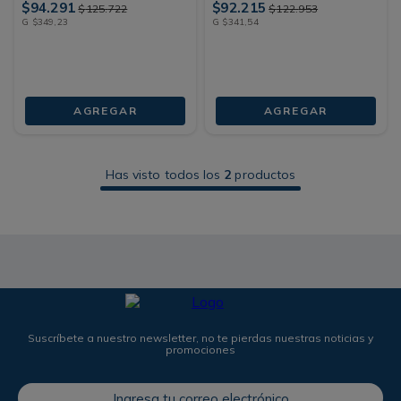
$
94
.
291
$
92
.
215
$
125
.
722
$
122
.
953
G
$
349
,
23
G
$
341
,
54
AGREGAR
AGREGAR
Has visto todos los
2
productos
Suscríbete a nuestro newsletter, no te pierdas nuestras noticias y
promociones