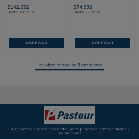
$
142
.
052
$
74
.
932
Unidad
$
5073
,
29
Unidad
$
2676
,
14
AGREGAR
AGREGAR
Has visto todos los
2
productos
Suscríbete a nuestro newsletter, no te pierdas nuestras noticias y
promociones