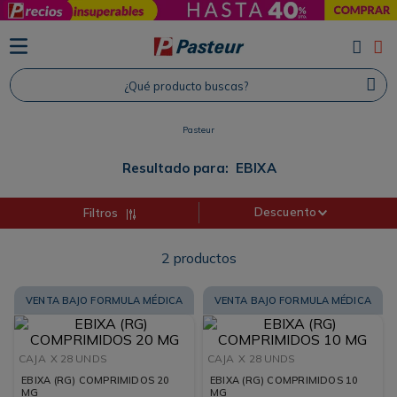
TÉRMINOS MÁS BUSCADOS
1
.
Protector Solar
¿Qué producto buscas?
2
.
Proteina
3
.
Shampoo
Pasteur
4
.
Savvy
Resultado para:
EBIXA
Descuento
Filtros
2
productos
VENTA BAJO FORMULA MÉDICA
VENTA BAJO FORMULA MÉDICA
CAJA
X 28 UNDS
CAJA
X 28 UNDS
EBIXA (RG) COMPRIMIDOS 20
EBIXA (RG) COMPRIMIDOS 10
MG
MG