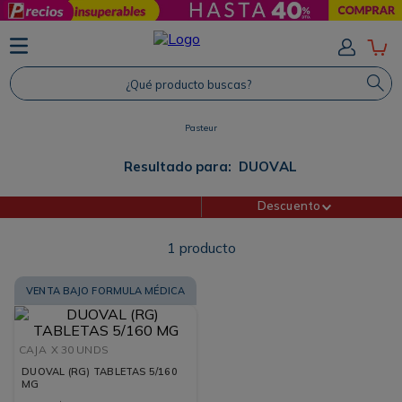
TÉRMINOS MÁS BUSCADOS
1
.
Protector Solar
¿Qué producto buscas?
2
.
Proteina
Pasteur
3
.
Shampoo
4
.
Savvy
Resultado para:
DUOVAL
Descuento
1
producto
VENTA BAJO FORMULA MÉDICA
CAJA
X 30 UNDS
DUOVAL (RG) TABLETAS 5/160
MG