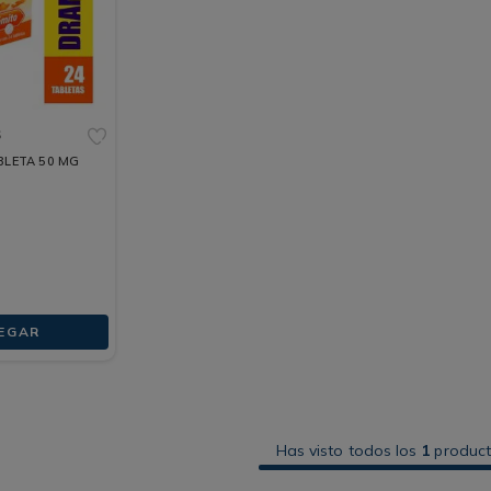
S
LETA 50 MG
EGAR
Has visto todos los
1
produc