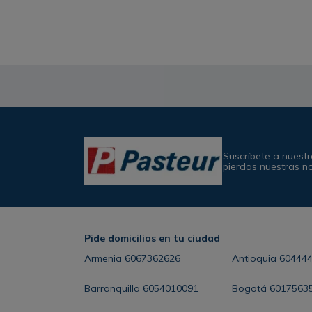
Suscríbete a nuestr
pierdas nuestras n
Pide domicilios en tu ciudad
Armenia
6067362626
Antioquia
60444
Barranquilla
6054010091
Bogotá
6017563