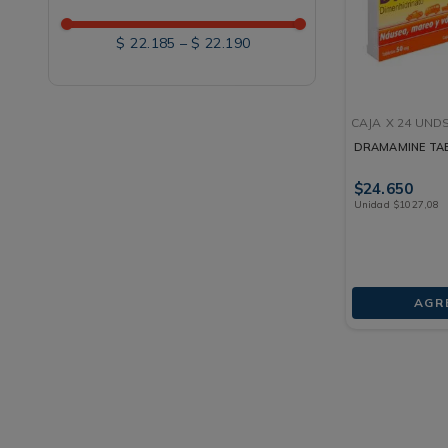
$ 22.185
–
$ 22.190
CAJA
X 24 UND
DRAMAMINE TAB
$
24
.
650
Unidad
$
1027
,
08
AGR