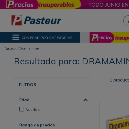
¡H
NOS MÁS BUSCADOS
ctor Solar
poo
COMPRAR POR CATEGORÍAS
ina
Dramamine
Resultado para:
DRAMAMI
1
produc
FILTROS
Edad
Adultos
Rango de precios