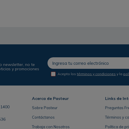
o newsletter, no te
oticias y promociones
Acepto los
términos y condiciones
y la
pol
Acerca de Pasteur
Links de Int
41400
Sobre Pasteur
Preguntas Fr
Contáctanos
Términos y c
536
Trabaja con Nosotros
Política de p