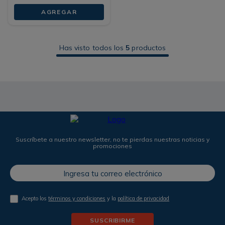
AGREGAR
Has visto todos los
5
productos
Suscríbete a nuestro newsletter, no te pierdas nuestras noticias y
promociones
Acepto los
términos y condiciones
y la
política de privacidad
SUSCRIBIRME