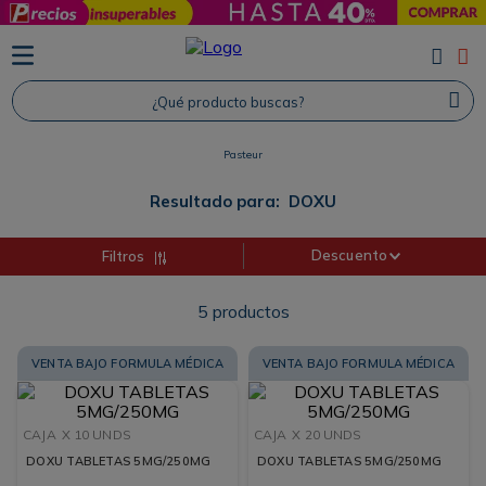
TÉRMINOS MÁS BUSCADOS
1
.
Protector Solar
¿Qué producto buscas?
2
.
Proteina
Pasteur
3
.
Shampoo
4
.
Savvy
Resultado para:
DOXU
Descuento
Filtros
5
productos
VENTA BAJO FORMULA MÉDICA
VENTA BAJO FORMULA MÉDICA
CAJA
X 10 UNDS
CAJA
X 20 UNDS
DOXU TABLETAS 5MG/250MG
DOXU TABLETAS 5MG/250MG