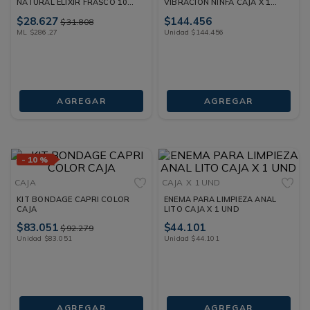
NATURAL ELIXIR FRASCO 100
VIBRACION NINFA CAJA X 1
ML
UND
$
28
.
627
$
144
.
456
$
31
.
808
ML
$
286
,
27
Unidad
$
144
.
456
AGREGAR
AGREGAR
-
10 %
CAJA
CAJA
X 1 UND
KIT BONDAGE CAPRI COLOR
ENEMA PARA LIMPIEZA ANAL
CAJA
LITO CAJA X 1 UND
$
83
.
051
$
44
.
101
$
92
.
279
Unidad
$
83
.
051
Unidad
$
44
.
101
AGREGAR
AGREGAR