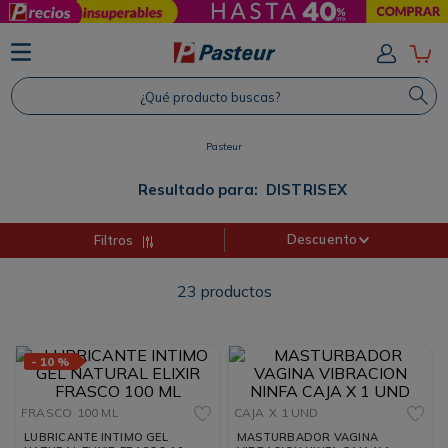
TÉRMINOS MÁS BUSCADOS
1
.
Protector Solar
¿Qué producto buscas?
2
.
Proteina
3
.
Shampoo
Pasteur
4
.
Savvy
Resultado para:
DISTRISEX
Descuento
Filtros
23
productos
-
10 %
FRASCO
100 ML
CAJA
X 1 UND
LUBRICANTE INTIMO GEL
MASTURBADOR VAGINA