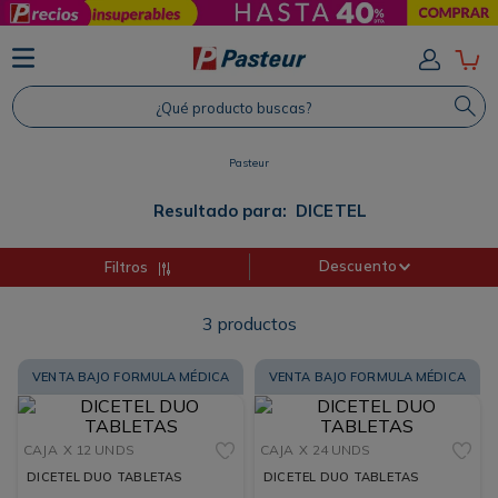
TÉRMINOS MÁS BUSCADOS
1
.
Protector Solar
¿Qué producto buscas?
2
.
Proteina
3
.
Shampoo
Pasteur
4
.
Savvy
Resultado para:
DICETEL
Descuento
Filtros
3
productos
VENTA BAJO FORMULA MÉDICA
VENTA BAJO FORMULA MÉDICA
CAJA
X 12 UNDS
CAJA
X 24 UNDS
DICETEL DUO TABLETAS
DICETEL DUO TABLETAS