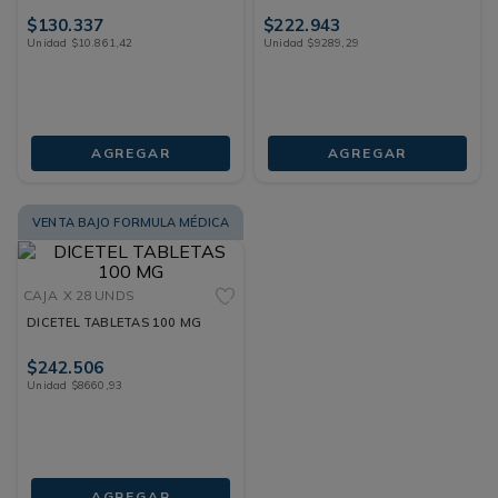
$
130
.
337
$
222
.
943
Unidad
$
10
.
861
,
42
Unidad
$
9289
,
29
AGREGAR
AGREGAR
VENTA BAJO FORMULA MÉDICA
CAJA
X 28 UNDS
DICETEL TABLETAS 100 MG
$
242
.
506
Unidad
$
8660
,
93
AGREGAR