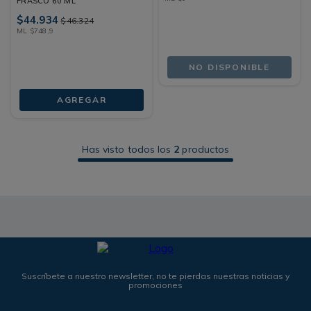
FRASCO 60 ML
$
44
.
934
$
46
.
324
ML
$
748
,
9
NO DISPONIBLE
AGREGAR
Has visto todos los
2
productos
Suscríbete a nuestro newsletter, no te pierdas nuestras noticias y
promociones