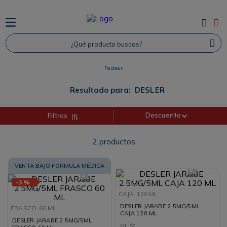
TÉRMINOS MÁS BUSCADOS
¿Qué producto buscas?
1
.
Protector Solar
2
.
Proteina
Pasteur
3
.
Shampoo
Resultado para:
DESLER
4
.
Savvy
Descuento
Filtros
2
productos
VENTA BAJO FORMULA MÉDICA
-
3 %
CAJA
120 ML
DESLER JARABE 2.5MG/5ML
FRASCO
60 ML
CAJA 120 ML
DESLER JARABE 2.5MG/5ML
ML
$
0