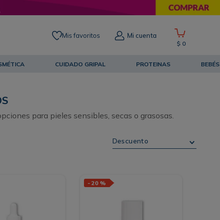
Mis favoritos
Mi cuenta
$
0
SMÉTICA
CUIDADO GRIPAL
PROTEINAS
BEBÉS
OS
pciones para pieles sensibles, secas o grasosas.
Descuento
-
20 %