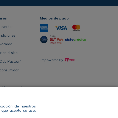
erés
Medios de pago
ecuentes
ndiciones
ivacidad
en el sitio
Empowered By
Club Pasteur”
 consumidor
de Medicamentos
Salud Antioquia
vegación de nuestros
s que acepta su uso.
l: 604 444 14 00 WhatsApp +57 311 344 2964