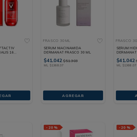
FRASCO
30 ML
FRASCO
30
FTACTIV
SERUM NIACINAMIDA
SERUM HID
ALIS 16
DERMANAT FRASCO 30 ML
DERMANAT 
$
41
.
042
$
41
.
042
$
51
.
303
ML
$
1368
,
07
ML
$
1368
,
07
EGAR
AGREGAR
-
20 %
-
20 %