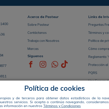
Acerca de Pasteur
Links de Int
41400
Sobre Pasteur
Preguntas Fr
Contáctanos
Términos y co
536
Trabaja con Nosotros
Política de pr
Marcas
Cómo comprar 
84
Síguenos
Reglamento “
Protección al
8877
PQRS
4811
Uso Seguro 
Política de cookies
5808
Seccional de 
propias y de terceros para obtener datos estadísticos de la na
nuestros servicios. Si acepta o continúa navegando, consideramo
Distribuidora Pasteur S.A. Nit 890941663-1 Dir: Calle 49 #57-35 te
s información en nuestros
Términos y Condiciones