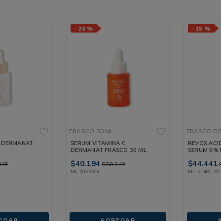
-
20 %
-
15 %
FRASCO
30 ML
FRASCO G
L DERMANAT
SERUM VITAMINA C
REVOX ACI
DERMANAT FRASCO 30 ML
SERUM 5%
30 ML
$
40
.
194
$
44
.
441
417
$
50
.
242
ML
$
1339
,
8
ML
$
1481
,
37
EGAR
AGREGAR