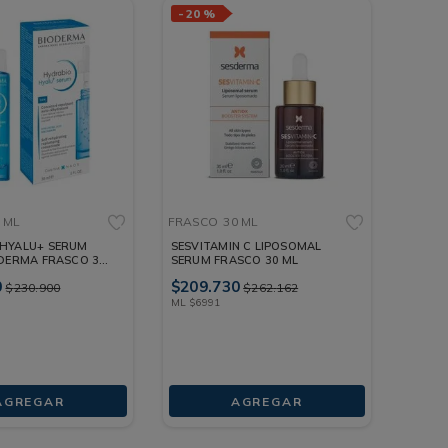
-
20 %
 ML
FRASCO
30 ML
HYALU+ SERUM
SESVITAMIN C LIPOSOMAL
ODERMA FRASCO 30
SERUM FRASCO 30 ML
0
$
209
.
730
$
230
.
900
$
262
.
162
ML
$
6991
AGREGAR
AGREGAR