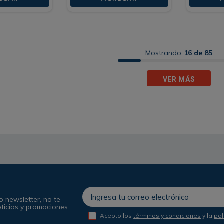
Mostrando
16 de 85
VER MÁS
o newsletter, no te
oticias y promociones
Acepto los
términos y condiciones
y la
pol