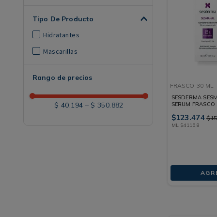
Tipo De Producto
Hidratantes
Mascarillas
Rango de precios
FRASCO
30 ML
SESDERMA SES
$ 40.194
–
$ 350.882
SERUM FRASCO 
$
123
.
474
$
1
ML
$
4115
,
8
AGR