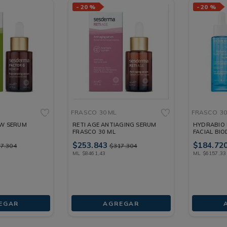
-
20 %
-
20 %
FRASCO
30 ML
FRASCO
30
EW SERUM
RETI AGE ANTIAGING SERUM
HYDRABIO 
FRASCO 30 ML
FACIAL BI
ML
$
253
.
843
$
184
.
72
17
.
304
$
317
.
304
ML
$
8461
,
43
ML
$
6157
,
33
EGAR
AGREGAR