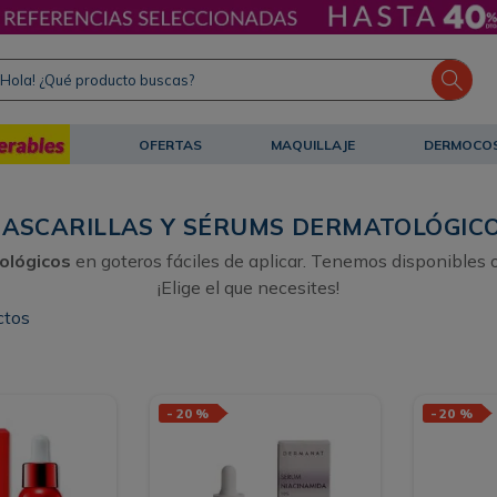
ola! ¿Qué producto buscas?
OFERTAS
MAQUILLAJE
DERMOCO
ASCARILLAS Y SÉRUMS DERMATOLÓGIC
ológicos
en goteros fáciles de aplicar. Tenemos disponibles o
¡Elige el que necesites!
ctos
-
20 %
-
20 %