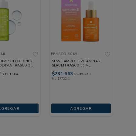
 ML
FRASCO
30 ML
TIIMPERFECCIONES
SESVITAMIN C 5 VITAMINAS
DERMA FRASCO 30
SERUM FRASCO 30 ML
7
$
231
.
663
$
178
.
584
$
289
.
579
ML
$
7722
,
1
AGREGAR
AGREGAR