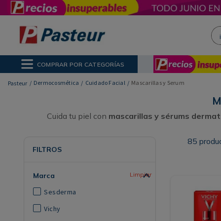
¡H
NOS MÁS BUSCADOS
ctor Solar
poo
COMPRAR POR CATEGORÍAS
ina
Dermocosmética
Cuidado Facial
Mascarillas y Serum
M
Cuida tu piel con
mascarillas y sérums dermat
85
produ
FILTROS
Marca
Sesderma
Vichy