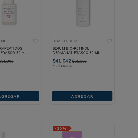
 ML
FRASCO
30 ML
RAPEPTIDOS
SERUM BIO-RETINOL
FRASCO 30 ML
DERMANAT FRASCO 30 ML
$
41
.
042
$
51
.
303
$
51
.
303
ML
$
1368
,
07
AGREGAR
AGREGAR
-
20 %