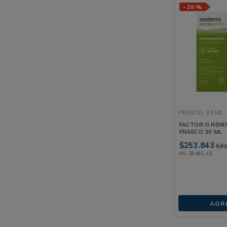
-
20 %
FRASCO
30 ML
FACTOR G REN
FRASCO 30 ML
$
253
.
843
$
3
ML
$
8461
,
43
AGR