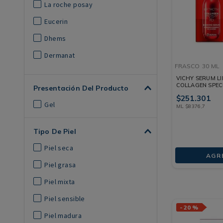
La roche posay
Eucerin
Dhems
Dermanat
FRASCO
30 ML
Avene
VICHY SERUM LI
COLLAGEN SPECI
Presentación Del Producto
Esthederm
FRASCO 30 ML
$
251
.
301
Gel
Cetaphil
ML
$
8376
,
7
Bioderma
Tipo De Piel
Piel seca
AGR
Piel grasa
Piel mixta
Piel sensible
-
20 %
Piel madura