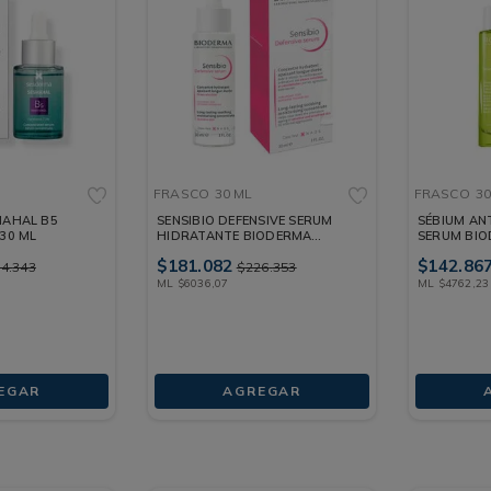
FRASCO
30 ML
FRASCO
30
MAHAL B5
SENSIBIO DEFENSIVE SERUM
SÉBIUM AN
30 ML
HIDRATANTE BIODERMA
SERUM BIO
FRASCO 30 ML
ML
$
181
.
082
$
142
.
86
54
.
343
$
226
.
353
ML
$
6036
,
07
ML
$
4762
,
23
EGAR
AGREGAR