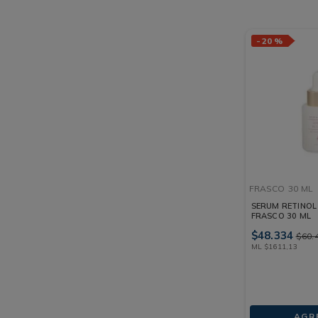
-
20 %
FRASCO
30 ML
SERUM RETINO
FRASCO 30 ML
$
48
.
334
$
60
.
ML
$
1611
,
13
AGR