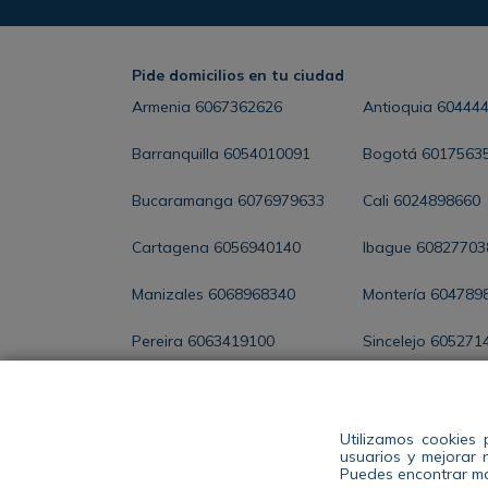
Pide domicilios en tu ciudad
Armenia
6067362626
Antioquia
60444
Barranquilla
6054010091
Bogotá
6017563
Bucaramanga
6076979633
Cali
6024898660
Cartagena
6056940140
Ibague
60827703
Manizales
6068968340
Montería
604789
Pereira
6063419100
Sincelejo
605271
Santa Marta
6054368286
Valledupar
60588
Utilizamos cookies 
usuarios y mejorar 
ENCUENTRA TU
Puedes encontrar ma
TIENDA