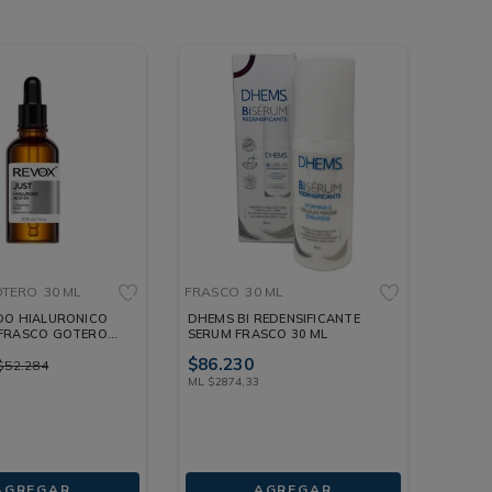
OTERO
30 ML
FRASCO
30 ML
DO HIALURONICO
DHEMS BI REDENSIFICANTE
 FRASCO GOTERO
SERUM FRASCO 30 ML
$
86
.
230
$
52
.
284
ML
$
2874
,
33
AGREGAR
AGREGAR