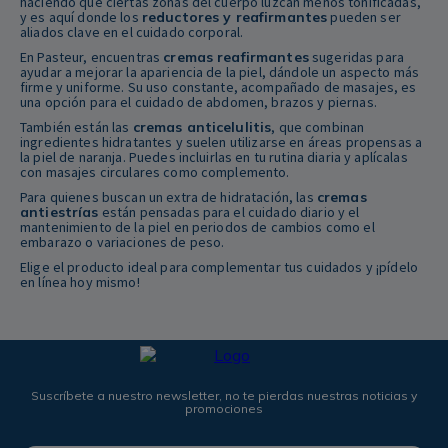
haciendo que ciertas zonas del cuerpo luzcan menos tonificadas,
y es aquí donde los
reductores y reafirmantes
pueden ser
aliados clave en el cuidado corporal.
En Pasteur, encuentras
cremas reafirmantes
sugeridas para
ayudar a mejorar la apariencia de la piel, dándole un aspecto más
firme y uniforme. Su uso constante, acompañado de masajes, es
una opción para el cuidado de abdomen, brazos y piernas.
También están las
cremas anticelulitis
, que combinan
ingredientes hidratantes y suelen utilizarse en áreas propensas a
la piel de naranja. Puedes incluirlas en tu rutina diaria y aplícalas
con masajes circulares como complemento.
Para quienes buscan un extra de hidratación, las
cremas
antiestrías
están pensadas para el cuidado diario y el
mantenimiento de la piel en periodos de cambios como el
embarazo o variaciones de peso.
Elige el producto ideal para complementar tus cuidados y ¡pídelo
en línea hoy mismo!
Suscríbete a nuestro newsletter, no te pierdas nuestras noticias y
promociones