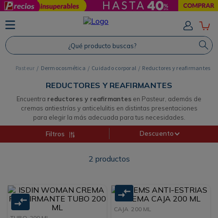
TÉRMINOS MÁS BUSCADOS
1
.
Protector Solar
¿Qué producto buscas?
2
.
Proteina
Dermocosmética
Cuidado corporal
Reductores y reafirmantes
3
.
Shampoo
REDUCTORES Y REAFIRMANTES
4
.
Savvy
Encuentra
reductores y reafirmantes
en Pasteur, además de
cremas antiestrías y anticelulitis en distintas presentaciones
para elegir la más adecuada para tus necesidades.
Descuento
Filtros
2
productos
CAJA
200 ML
TUBO
200 ML