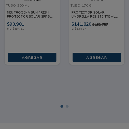
TUBO
200 ML
TUBO
170 G
NEUTROGENA SUN FRESH
PROTECTOR SOLAR
PROTECTOR SOLAR SPF 50
UMBRELLA RESISTENTE AL
TUBO 200 ML
AGUA SPF 50+ TUBO 170 G
$
90
.
901
$
141
.
820
$
182
.
757
ML
$
454
,
51
G
$
834
,
24
AGREGAR
AGREGAR