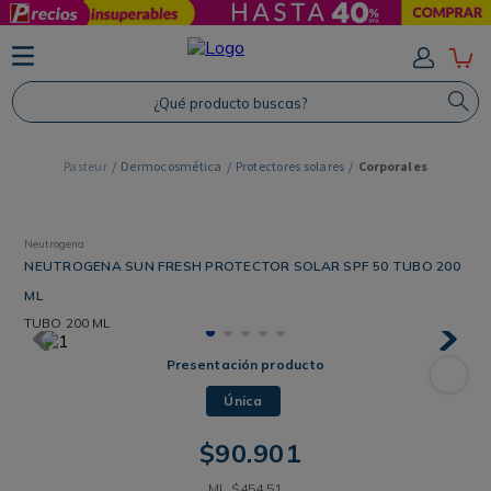
TÉRMINOS MÁS BUSCADOS
1
.
Protector Solar
¿Qué producto buscas?
2
.
Shampoo
3
.
Proteina
Dermocosmética
Protectores solares
Corporales
4
.
Savvy
Neutrogena
NEUTROGENA SUN FRESH PROTECTOR SOLAR SPF 50 TUBO 200
ML
TUBO
200 ML
Presentación producto
Única
$
90
.
901
ML
$
454
,
51