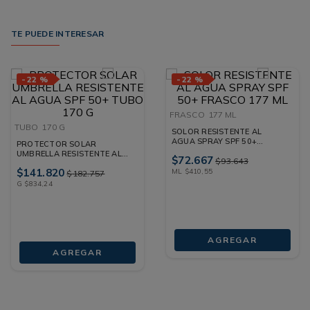
TE PUEDE INTERESAR
-
22 %
-
22 %
FRASCO
177 ML
TUBO
170 G
SOLOR RESISTENTE AL
AGUA SPRAY SPF 50+
PROTECTOR SOLAR
FRASCO 177 ML
UMBRELLA RESISTENTE AL
$
72
.
667
$
93
.
643
AGUA SPF 50+ TUBO 170 G
$
141
.
820
ML
$
410
,
55
$
182
.
757
G
$
834
,
24
AGREGAR
AGREGAR