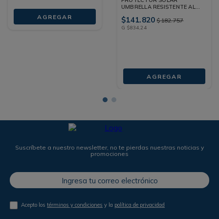
UMBRELLA RESISTENTE AL
AGUA SPF 50+ TUBO 170 G
AGREGAR
$
141
.
820
$
182
.
757
G
$
834
,
24
AGREGAR
Suscríbete a nuestro newsletter, no te pierdas nuestras noticias y
promociones
Acepto los
términos y condiciones
y la
política de privacidad