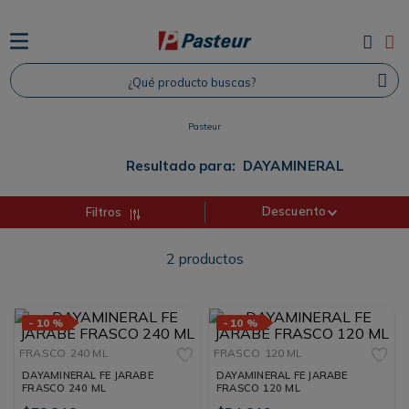
TÉRMINOS MÁS BUSCADOS
¿Qué producto buscas?
1
.
Protector Solar
2
.
Proteina
Pasteur
3
.
Shampoo
Resultado para:
DAYAMINERAL
4
.
Savvy
Descuento
Filtros
2
productos
-
10 %
-
10 %
FRASCO
240 ML
FRASCO
120 ML
DAYAMINERAL FE JARABE
DAYAMINERAL FE JARABE
FRASCO 240 ML
FRASCO 120 ML