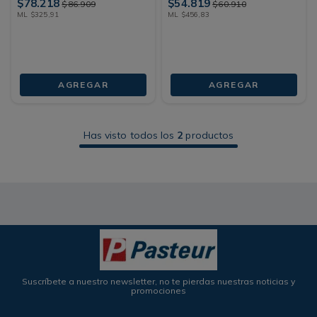
$
78
.
218
$
54
.
819
$
86
.
909
$
60
.
910
ML
$
325
,
91
ML
$
456
,
83
AGREGAR
AGREGAR
Has visto todos los
2
productos
Suscríbete a nuestro newsletter, no te pierdas nuestras noticias y
promociones