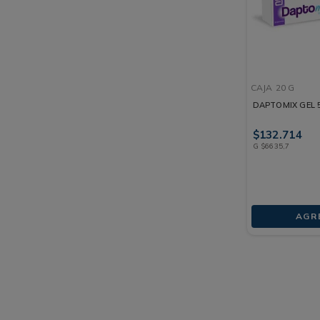
CAJA
20 G
DAPTOMIX GEL 
$
132
.
714
G
$
6635
,
7
AGR