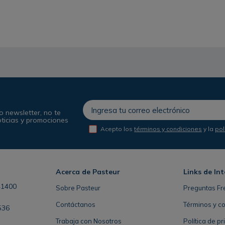
o newsletter, no te
oticias y promociones
Acepto los
términos y condiciones
y la
pol
Acerca de Pasteur
Links de Int
41400
Sobre Pasteur
Preguntas Fr
Contáctanos
Términos y c
536
Trabaja con Nosotros
Política de p