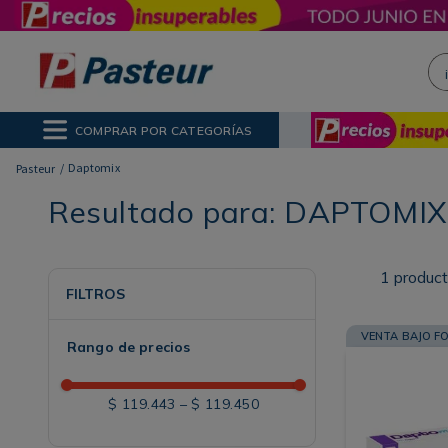
¡H
NOS MÁS BUSCADOS
ctor Solar
poo
COMPRAR POR CATEGORÍAS
ina
Daptomix
Resultado para:
DAPTOMIX
1
produc
FILTROS
VENTA BAJO F
Rango de precios
$ 119.443
–
$ 119.450