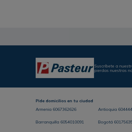
Suscríbete a nuestr
pierdas nuestras n
Pide domicilios en tu ciudad
Armenia
6067362626
Antioquia
60444
Barranquilla
6054010091
Bogotá
6017563