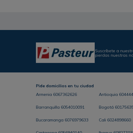
Suscríbete a nuestr
pierdas nuestras n
Pide domicilios en tu ciudad
Armenia
6067362626
Antioquia
60444
Barranquilla
6054010091
Bogotá
6017563
Bucaramanga
6076979633
Cali
6024898660
Cartagena
6056940140
Ibague
60827703