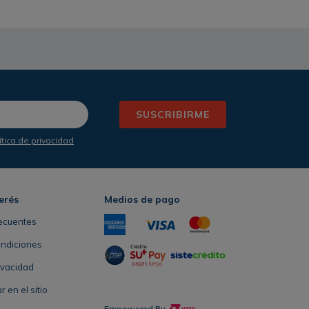
SUSCRIBIRME
ítica de privacidad
erés
Medios de pago
ecuentes
ondiciones
rivacidad
en el sitio
Empowered By