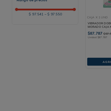
Rango de precios
$ 97.541
–
$ 97.550
CAJA
X 1 UND
VIBRADOR DOB
MORADO CAJA X
$
87
.
787
$
97
.
Unidad
$
87
.
787
AGR