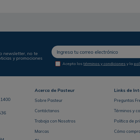
o newsletter, no te
oticias y promociones
Acepto los
términos y condiciones
y la
pol
Acerca de Pasteur
Links de Int
41400
Sobre Pasteur
Preguntas Fr
Contáctanos
Términos y c
536
Trabaja con Nosotros
Política de p
Marcas
Cómo comprar 
84