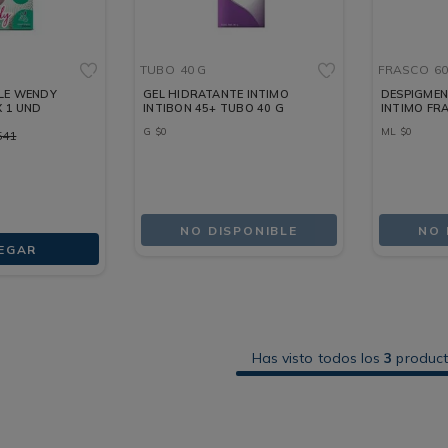
TUBO
40 G
FRASCO
60
LE WENDY
GEL HIDRATANTE INTIMO
DESPIGMEN
 1 UND
INTIBON 45+ TUBO 40 G
INTIMO FR
G
$
0
ML
$
0
541
NO DISPONIBLE
NO 
EGAR
Has visto todos los
3
produc