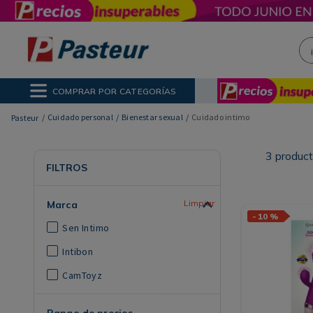
¡H
NOS MÁS BUSCADOS
ctor Solar
poo
COMPRAR POR CATEGORÍAS
ina
Cuidado personal
Bienestar sexual
Cuidado intimo
3
produc
FILTROS
Marca
-
10 %
Sen Intimo
Intibon
CamToyz