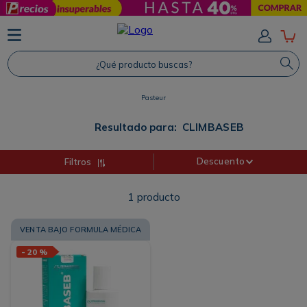
TÉRMINOS MÁS BUSCADOS
1
.
Protector Solar
¿Qué producto buscas?
2
.
Proteina
Pasteur
3
.
Shampoo
4
.
Savvy
Resultado para:
CLIMBASEB
Descuento
Filtros
1
producto
VENTA BAJO FORMULA MÉDICA
-
20 %