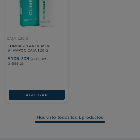
CAJA
120 G
CLIMBASEB ANTICASPA
SHAMPOO CAJA 120 G
$
106
.
708
$
133
.
385
G
$
889
,
23
AGREGAR
Has visto todos los
1
productos