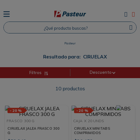
TÉRMINOS MÁS BUSCADOS
¿Qué producto buscas?
1
.
Protector Solar
2
.
Proteina
Pasteur
3
.
Shampoo
Resultado para:
CIRUELAX
4
.
Savvy
Descuento
Filtros
10
productos
-
20 %
-
20 %
FRASCO
300 G
CAJA
X 20 UNDS
CIRUELAX JALEA FRASCO 300
CIRUELAX MINITABS
G
COMPRIMIDOS