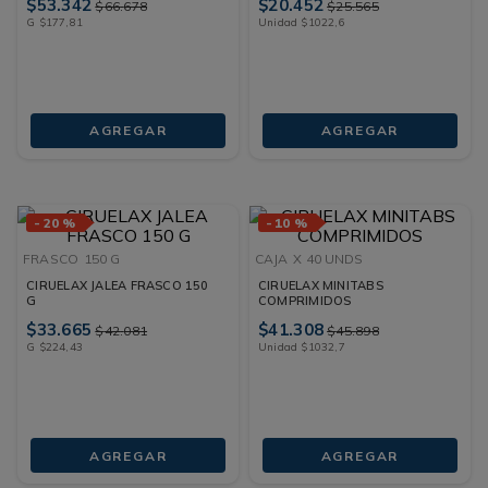
$
53
.
342
$
20
.
452
$
66
.
678
$
25
.
565
G
$
177
,
81
Unidad
$
1022
,
6
AGREGAR
AGREGAR
-
20 %
-
10 %
FRASCO
150 G
CAJA
X 40 UNDS
CIRUELAX JALEA FRASCO 150
CIRUELAX MINITABS
G
COMPRIMIDOS
$
33
.
665
$
41
.
308
$
42
.
081
$
45
.
898
G
$
224
,
43
Unidad
$
1032
,
7
AGREGAR
AGREGAR