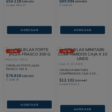
$
54
.
118
$
89
.
994
$
60
.
131
$
99
.
993
Unidad
$
901
,
97
G
$
149
,
99
AGREGAR
AGREGAR
-
10 %
-
10 %
FRASCO
300 G
CAJA
X 10 UNDS
CIRUELAX FORTE JALEA
FRASCO 300 G
CIRUELAX MINITABS
COMPRIMIDOS CAJA X 10
$
76
.
818
$
85
.
353
UNDS
$
12
.
102
G
$
256
,
06
$
13
.
447
Unidad
$
1210
,
2
AGREGAR
AGREGAR