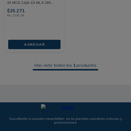
20 MCG CAJA 10 ML X 200
DOSIS
$
25
.
271
ML
$
126
,
36
AGREGAR
Has visto todos los
1
productos
Suscríbete a nuestro newsletter, no te pierdas nuestras noticias y
promociones