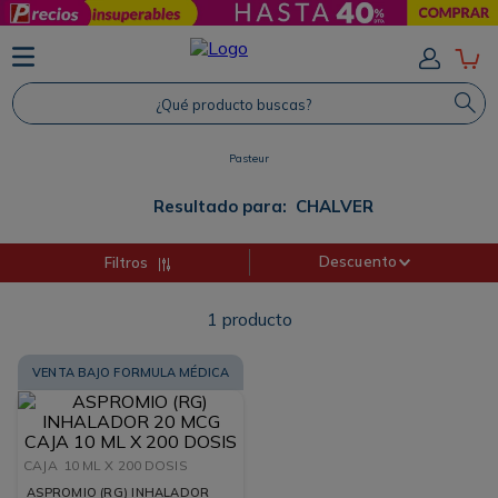
TÉRMINOS MÁS BUSCADOS
1
.
Protector Solar
¿Qué producto buscas?
2
.
Shampoo
Pasteur
3
.
Proteina
4
.
Savvy
Resultado para:
CHALVER
Descuento
Filtros
1
producto
VENTA BAJO FORMULA MÉDICA
CAJA
10 ML X 200 DOSIS
ASPROMIO (RG) INHALADOR