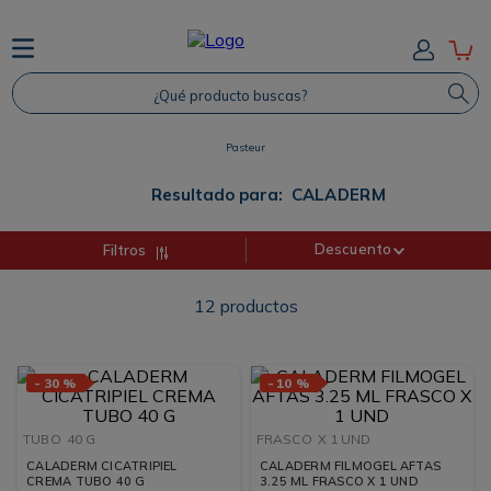
TÉRMINOS MÁS BUSCADOS
¿Qué producto buscas?
1
.
Protector Solar
2
.
Proteina
Pasteur
3
.
Shampoo
Resultado para:
CALADERM
4
.
Savvy
Descuento
Filtros
12
productos
-
30 %
-
10 %
TUBO
40 G
FRASCO
X 1 UND
CALADERM CICATRIPIEL
CALADERM FILMOGEL AFTAS
CREMA TUBO 40 G
3.25 ML FRASCO X 1 UND