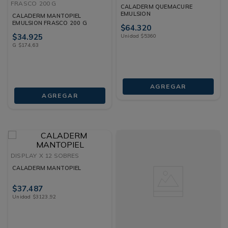
FRASCO
200 G
CALADERM QUEMACURE
EMULSION
CALADERM MANTOPIEL
EMULSION FRASCO 200 G
$
64
.
320
$
34
.
925
Unidad
$
5360
G
$
174
,
63
AGREGAR
AGREGAR
DISPLAY
X 12 SOBRES
CALADERM MANTOPIEL
$
37
.
487
Unidad
$
3123
,
92