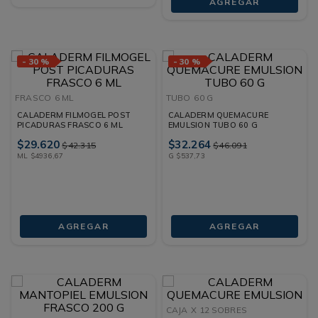
AGREGAR
-
30 %
-
30 %
FRASCO
6 ML
TUBO
60 G
CALADERM FILMOGEL POST
CALADERM QUEMACURE
PICADURAS FRASCO 6 ML
EMULSION TUBO 60 G
$
29
.
620
$
32
.
264
$
42
.
315
$
46
.
091
ML
$
4936
,
67
G
$
537
,
73
AGREGAR
AGREGAR
CAJA
X 12 SOBRES