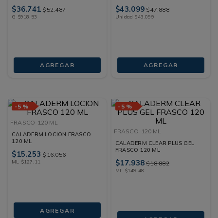
$
36
.
741
$
43
.
099
$
52
.
487
$
47
.
888
G
$
918
,
53
Unidad
$
43
.
099
AGREGAR
AGREGAR
-
5 %
-
5 %
FRASCO
120 ML
FRASCO
120 ML
CALADERM LOCION FRASCO
120 ML
CALADERM CLEAR PLUS GEL
FRASCO 120 ML
$
15
.
253
$
16
.
056
$
17
.
938
ML
$
127
,
11
$
18
.
882
ML
$
149
,
48
AGREGAR