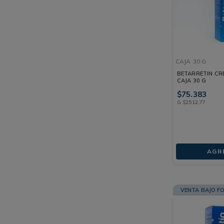
CAJA
30 G
BETARRETIN CR
CAJA 30 G
$
75
.
383
G
$
2512
,
77
AGR
VENTA BAJO F