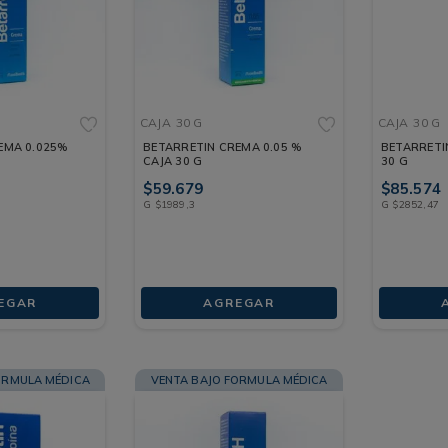
CAJA
30 G
CAJA
30 G
EMA 0.025%
BETARRETIN CREMA 0.05 %
BETARRETI
CAJA 30 G
30 G
$
59
.
679
$
85
.
574
G
$
1989
,
3
G
$
2852
,
47
EGAR
AGREGAR
ORMULA MÉDICA
VENTA BAJO FORMULA MÉDICA