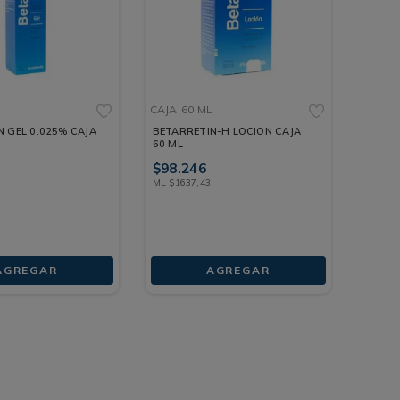
CAJA
60 ML
N GEL 0.025% CAJA
BETARRETIN-H LOCION CAJA
60 ML
$
98
.
246
ML
$
1637
,
43
AGREGAR
AGREGAR