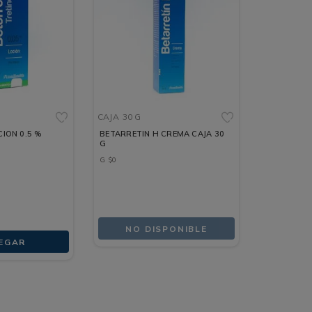
CAJA
30 G
ION 0.5 %
BETARRETIN H CREMA CAJA 30
G
G
$
0
NO DISPONIBLE
EGAR