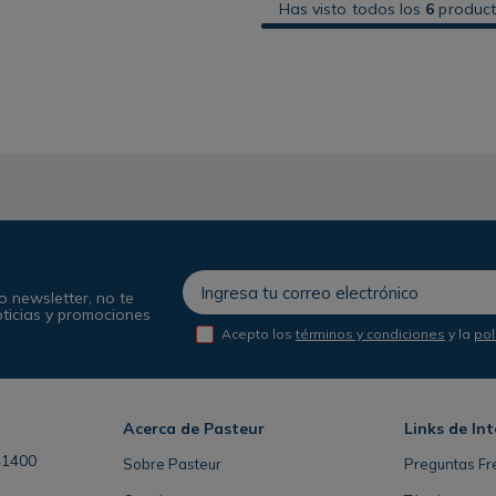
Has visto todos los
6
produc
o newsletter, no te
oticias y promociones
Acepto los
términos y condiciones
y la
pol
Acerca de Pasteur
Links de Int
41400
Sobre Pasteur
Preguntas Fr