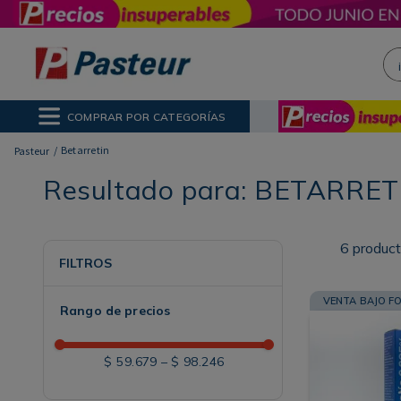
¡H
NOS MÁS BUSCADOS
ctor Solar
poo
COMPRAR POR CATEGORÍAS
ina
Betarretin
Resultado para:
BETARRET
6
produc
FILTROS
VENTA BAJO F
Rango de precios
$ 59.679
–
$ 98.246