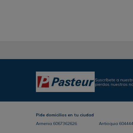
Suscríbete a nuestr
pierdas nuestras n
Pide domicilios en tu ciudad
Armenia
6067362626
Antioquia
60444