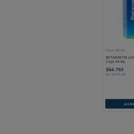
CAJA
60 ML
BETARRETIN LOC
CAJA 60 ML
$
64
.
763
ML
$
1079
,
38
AGR