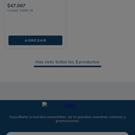
$
47
.
067
Unidad
$
1680
,
96
AGREGAR
Has visto todos los
1
productos
Suscríbete a nuestro newsletter, no te pierdas nuestras noticias y
promociones