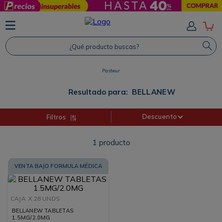
TÉRMINOS MÁS BUSCADOS
1
.
Protector Solar
¿Qué producto buscas?
2
.
Shampoo
Pasteur
3
.
Proteina
4
.
Savvy
Resultado para:
BELLANEW
Descuento
Filtros
1
producto
VENTA BAJO FORMULA MÉDICA
CAJA
X 28 UNDS
BELLANEW TABLETAS
1.5MG/2.0MG