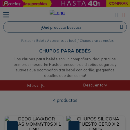
TÉRMINOS MÁS BUSCADOS
1
.
Protector Solar
¿Qué producto buscas?
2
.
Proteina
Bebé
Accesorios de bebé
Chupos / rasca encías
3
.
Shampoo
CHUPOS PARA BEBÉS
4
.
Savvy
Los
chupos para bebés
son un compañero ideal para los
primeros meses. En Pasteur encuentras diseños seguros y
suaves que acompañan a tu bebé con cariño, ¡pequeños
detalles que dan calma!
Descuento
Filtros
4
productos