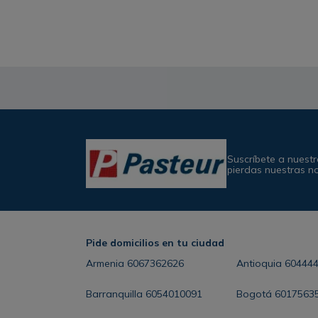
Suscríbete a nuestr
pierdas nuestras n
Pide domicilios en tu ciudad
Armenia
6067362626
Antioquia
60444
Barranquilla
6054010091
Bogotá
6017563