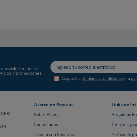
o newsletter, no te
oticias y promociones
Acepto los
términos y condiciones
y la
pol
Acerca de Pasteur
Links de Int
41400
Sobre Pasteur
Preguntas Fr
Contáctanos
Términos y c
536
Trabaja con Nosotros
Política de p