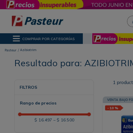
¡H
NOS MÁS BUSCADOS
ctor Solar
poo
COMPRAR POR CATEGORÍAS
ina
Azibiotrim
Resultado para:
AZIBIOTRI
1
produc
FILTROS
VENTA BAJO F
Rango de precios
-
10 %
$ 16.497
–
$ 16.500