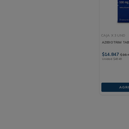
CAJA
X 3 UND
AZIBIOTRIM TA
$
14
.
847
$
16
.
Unidad
$
4949
AGR