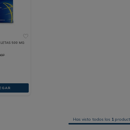
BLETAS 500 MG
497
EGAR
Has visto todos los
1
produc