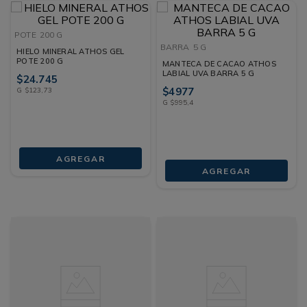
POTE
200 G
BARRA
5 G
HIELO MINERAL ATHOS GEL
POTE 200 G
MANTECA DE CACAO ATHOS
LABIAL UVA BARRA 5 G
$
24
.
745
$
4977
G
$
123
,
73
G
$
995
,
4
AGREGAR
AGREGAR