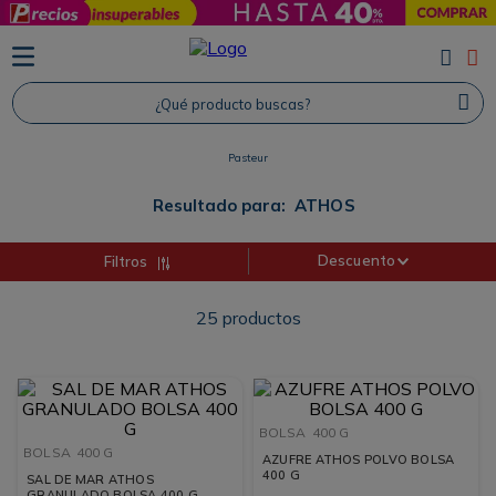
TÉRMINOS MÁS BUSCADOS
1
.
Protector Solar
¿Qué producto buscas?
2
.
Shampoo
Pasteur
3
.
Proteina
4
.
Savvy
Resultado para:
ATHOS
Descuento
Filtros
25
productos
BOLSA
400 G
BOLSA
400 G
AZUFRE ATHOS POLVO BOLSA
400 G
SAL DE MAR ATHOS
GRANULADO BOLSA 400 G