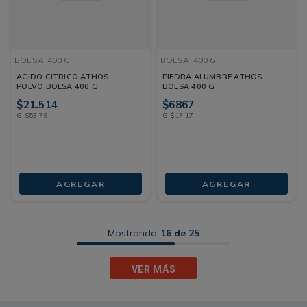
BOLSA
400 G
BOLSA
400 G
ACIDO CITRICO ATHOS
PIEDRA ALUMBRE ATHOS
POLVO BOLSA 400 G
BOLSA 400 G
$
21
.
514
$
6867
G
$
53
,
79
G
$
17
,
17
AGREGAR
AGREGAR
Mostrando
16 de 25
VER MÁS