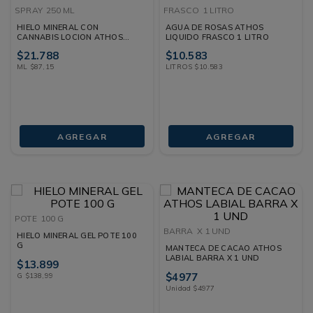
SPRAY
250 ML
FRASCO
1 LITRO
HIELO MINERAL CON
AGUA DE ROSAS ATHOS
CANNABIS LOCION ATHOS
LIQUIDO FRASCO 1 LITRO
SPRAY 250 ML
$
21
.
788
$
10
.
583
ML
$
87
,
15
LITROS
$
10
.
583
AGREGAR
AGREGAR
POTE
100 G
BARRA
X 1 UND
HIELO MINERAL GEL POTE 100
G
MANTECA DE CACAO ATHOS
LABIAL BARRA X 1 UND
$
13
.
899
$
4977
G
$
138
,
99
Unidad
$
4977