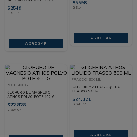
$
5598
$
2549
G
$
14
G
$
6
,
37
AGREGAR
AGREGAR
FRASCO
500 ML
POTE
400 G
GLICERINA ATHOS LIQUIDO
FRASCO 500 ML
CLORURO DE MAGNESIO
ATHOS POLVO POTE 400 G
$
24
.
021
$
22
.
828
G
$
48
,
04
G
$
57
,
07
AGREGAR