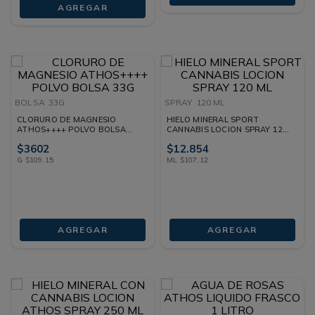
AGREGAR
BOLSA
33G
SPRAY
120 ML
CLORURO DE MAGNESIO
HIELO MINERAL SPORT
ATHOS++++ POLVO BOLSA
CANNABIS LOCION SPRAY 120
33G
ML
$
3602
$
12
.
854
G
$
109
,
15
ML
$
107
,
12
AGREGAR
AGREGAR