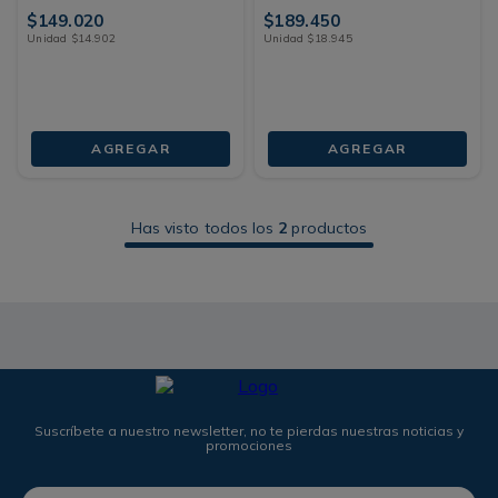
$
149
.
020
$
189
.
450
Unidad
$
14
.
902
Unidad
$
18
.
945
AGREGAR
AGREGAR
Has visto todos los
2
productos
Suscríbete a nuestro newsletter, no te pierdas nuestras noticias y
promociones