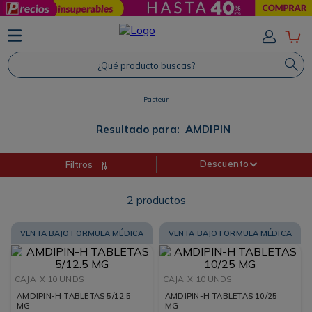
TÉRMINOS MÁS BUSCADOS
1
.
Protector Solar
¿Qué producto buscas?
2
.
Shampoo
Pasteur
3
.
Proteina
4
.
Savvy
Resultado para:
AMDIPIN
Descuento
Filtros
2
productos
VENTA BAJO FORMULA MÉDICA
VENTA BAJO FORMULA MÉDICA
CAJA
X 10 UNDS
CAJA
X 10 UNDS
AMDIPIN-H TABLETAS 5/12.5
AMDIPIN-H TABLETAS 10/25
MG
MG