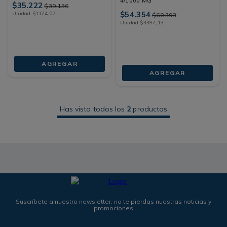
4/1000 MG
$
35
.
222
$
39
.
136
$
54
.
354
Unidad
$
1174
,
07
$
60
.
393
Unidad
$
3397
,
13
AGREGAR
AGREGAR
Has visto todos los
2
productos
Suscríbete a nuestro newsletter, no te pierdas nuestras noticias y
promociones