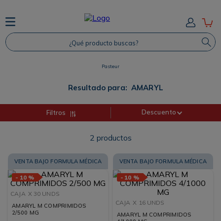
TÉRMINOS MÁS BUSCADOS
¿Qué producto buscas?
1
.
Protector Solar
2
.
Shampoo
Pasteur
3
.
Proteina
Resultado para:
AMARYL
4
.
Savvy
Descuento
Filtros
2
productos
VENTA BAJO FORMULA MÉDICA
VENTA BAJO FORMULA MÉDICA
-
10 %
-
10 %
CAJA
X 30 UNDS
CAJA
X 16 UNDS
AMARYL M COMPRIMIDOS
2/500 MG
AMARYL M COMPRIMIDOS