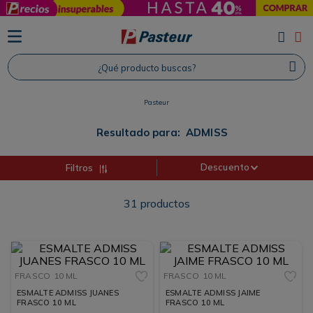
TÉRMINOS MÁS BUSCADOS
1
.
Protector Solar
¿Qué producto buscas?
2
.
Proteina
3
.
Shampoo
Pasteur
4
.
Savvy
Resultado para:
ADMISS
Descuento
Filtros
31
productos
FRASCO
10 ML
FRASCO
10 ML
ESMALTE ADMISS JUANES
ESMALTE ADMISS JAIME
FRASCO 10 ML
FRASCO 10 ML