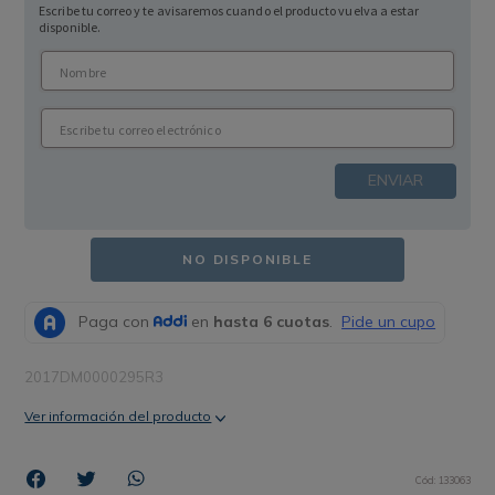
Escribe tu correo y te avisaremos cuando el producto vuelva a estar
disponible.
ENVIAR
NO DISPONIBLE
2017DM0000295R3
Ver información del producto
Cód
:
133063