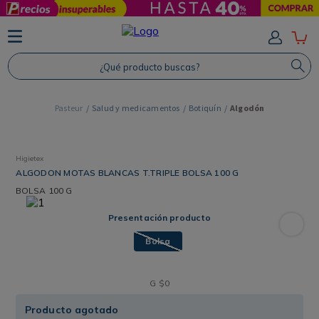
TÉRMINOS MÁS BUSCADOS
1
.
Protector Solar
¿Qué producto buscas?
2
.
Shampoo
3
.
Proteina
Salud y medicamentos
Botiquín
Algodón
4
.
Savvy
Higietex
ALGODON MOTAS BLANCAS T.TRIPLE BOLSA 100 G
BOLSA
100 G
Presentación producto
Bolsa
G
$
0
Producto agotado