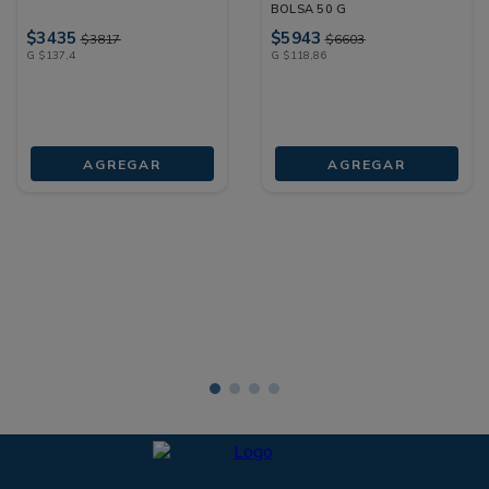
BOLSA 50 G
$
3435
$
5943
$
3817
$
6603
G
$
137
,
4
G
$
118
,
86
AGREGAR
AGREGAR