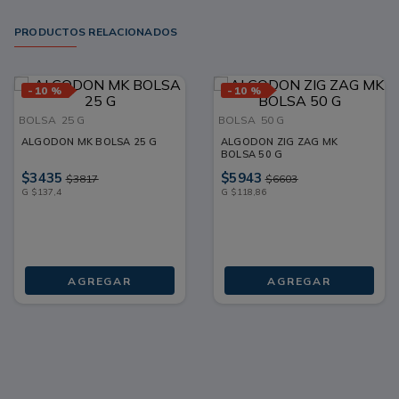
PRODUCTOS RELACIONADOS
-
10 %
-
10 %
BOLSA
25 G
BOLSA
50 G
ALGODON MK BOLSA 25 G
ALGODON ZIG ZAG MK
BOLSA 50 G
$
3435
$
5943
$
3817
$
6603
G
$
137
,
4
G
$
118
,
86
AGREGAR
AGREGAR