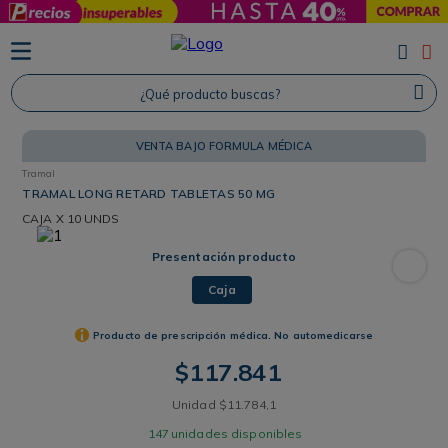
TÉRMINOS MÁS BUSCADOS
1
.
Protector Solar
¿Qué producto buscas?
2
.
Proteina
VENTA BAJO FORMULA MÉDICA
3
.
Shampoo
Tramal
4
.
Savvy
TRAMAL LONG RETARD TABLETAS 50 MG
CAJA
X 10 UNDS
Presentación producto
Caja
Producto de prescripción médica. No automedicarse
$
117
.
841
Unidad
$
11
.
784
,
1
147
unidades disponibles