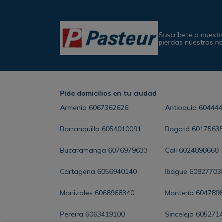
Suscríbete a nuestr
pierdas nuestras n
Pide domicilios en tu ciudad
Armenia
6067362626
Antioquia
60444
Barranquilla
6054010091
Bogotá
6017563
Bucaramanga
6076979633
Cali
6024898660
Cartagena
6056940140
Ibague
60827703
Manizales
6068968340
Montería
604789
Pereira
6063419100
Sincelejo
605271