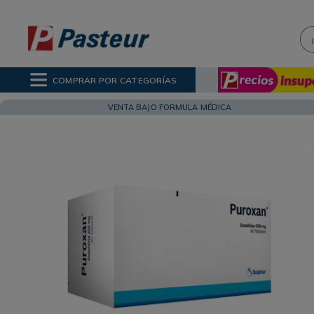
¡H
NOS MÁS BUSCADOS
ctor Solar
COMPRAR POR CATEGORÍAS
poo
ina
VENTA BAJO FORMULA MÉDICA