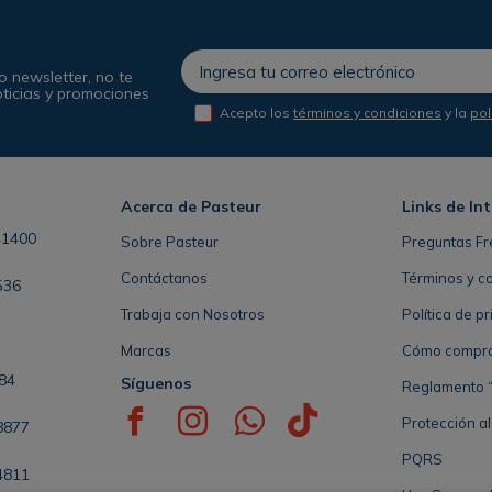
o newsletter, no te
oticias y promociones
Acepto los
términos y condiciones
y la
pol
Acerca de Pasteur
Links de In
41400
Sobre Pasteur
Preguntas Fr
Contáctanos
Términos y c
536
Trabaja con Nosotros
Política de p
Marcas
Cómo comprar 
84
Síguenos
Reglamento “
Protección a
8877
PQRS
4811