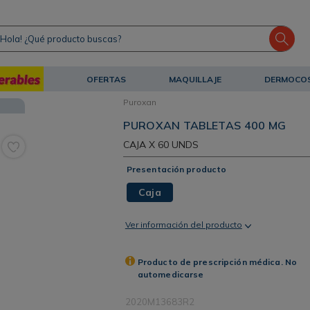
ola! ¿Qué producto buscas?
OFERTAS
MAQUILLAJE
DERMOCO
Puroxan
PUROXAN TABLETAS 400 MG
CAJA
X 60 UNDS
Presentación producto
Caja
Ver información del producto
Producto de prescripción médica. No
automedicarse
2020M13683R2