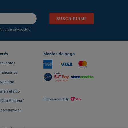
SUSCRIBIRME
ítica de privacidad
terés
Medios de pago
ecuentes
ondiciones
rivacidad
en el sitio
Empowered By
Club Pasteur”
l consumidor