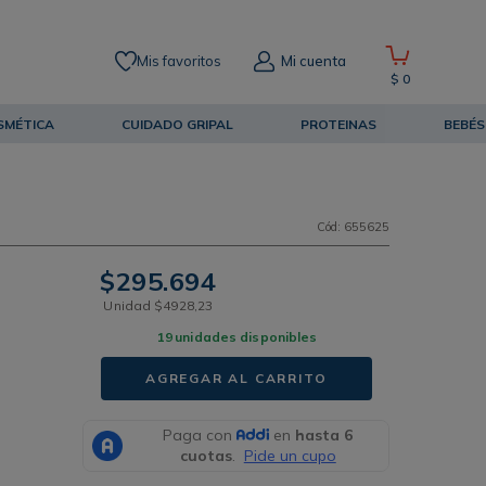
Mis favoritos
Mi cuenta
$
0
SMÉTICA
CUIDADO GRIPAL
PROTEINAS
BEBÉS
Cód
:
655625
$
295
.
694
Unidad
$
4928
,
23
19
unidades disponibles
AGREGAR AL CARRITO